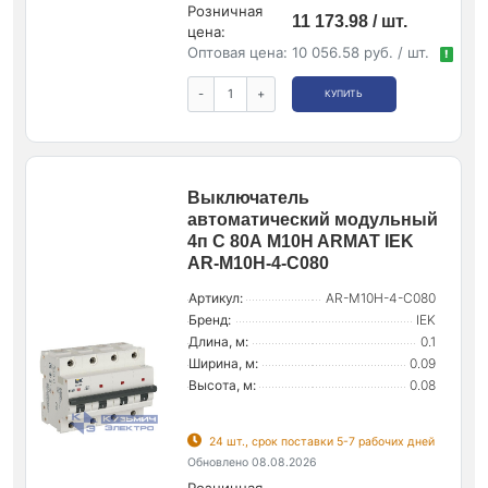
Розничная
11 173.98 / шт.
цена:
Оптовая цена:
10 056.58 руб. / шт.
!
-
+
КУПИТЬ
Выключатель
автоматический модульный
4п C 80А M10H ARMAT IEK
AR-M10H-4-C080
Артикул:
AR-M10H-4-C080
Бренд:
IEK
Длина, м:
0.1
Ширина, м:
0.09
Высота, м:
0.08
24 шт., срок поставки 5-7 рабочих дней
Обновлено 08.08.2026
Розничная