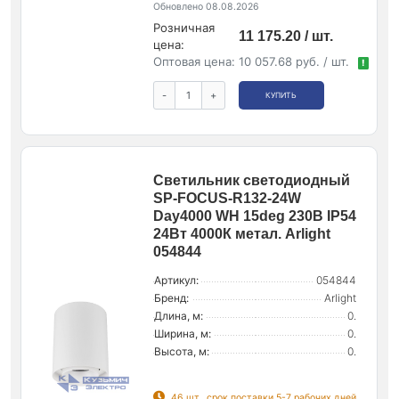
Обновлено 08.08.2026
Розничная
11 175.20 / шт.
цена:
Оптовая цена:
10 057.68 руб. / шт.
!
-
+
КУПИТЬ
Светильник светодиодный
SP-FOCUS-R132-24W
Day4000 WH 15deg 230В IP54
24Вт 4000К метал. Arlight
054844
Артикул:
054844
Бренд:
Arlight
Длина, м:
0.
Ширина, м:
0.
Высота, м:
0.
46 шт., срок поставки 5-7 рабочих дней