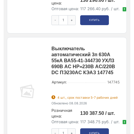
130 296.00 / шт.
цена:
Оптовая цена:
117 266.40 руб. / шт.
!
-
+
КУПИТЬ
Выключатель
автоматический 3п 630А
55кА ВА55-41-344730 УХЛ3
690В AC НР=230В AC/220В
DC ПЭ230AC КЭАЗ 147745
Артикул:
147745
4 шт., срок поставки 5-7 рабочих дней
Обновлено 08.08.2026
Розничная
130 387.50 / шт.
цена:
Оптовая цена:
117 348.75 руб. / шт.
!
-
+
КУПИТЬ