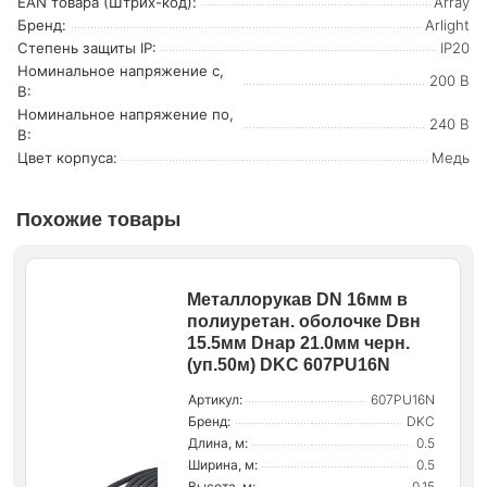
EAN товара (Штрих-код):
Array
Бренд:
Arlight
Степень защиты IP:
IP20
Номинальное напряжение с,
200 В
В:
Номинальное напряжение по,
240 В
В:
Цвет корпуса:
Медь
Похожие товары
Металлорукав DN 16мм в
полиуретан. оболочке Dвн
15.5мм Dнар 21.0мм черн.
(уп.50м) DKC 607PU16N
Артикул:
607PU16N
Бренд:
DKC
Длина, м:
0.5
Ширина, м:
0.5
Высота, м:
0.15