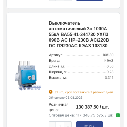
Выключатель
автоматический 3п 1000А
55кА ВА55-41-344730 УХЛ3
690В AC НР=230В AC/220В
DC ПЭ230AC КЭАЗ 108180
Артикул:
108180
Бренд:
КЭАЗ
Длина, м:
0.56
Ширина, м:
0.28
Высота, м:
0.315
31 шт., срок поставки 5-7 рабочих дней
Обновлено 08.08.2026
Розничная
130 387.50 / шт.
цена:
Оптовая цена:
117 348.75 руб. / шт.
!
-
+
КУПИТЬ