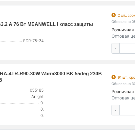
2 шт., ср
Обновлено 05
В3.2 А 76 Вт MEANWELL I класс защиты
Розничная 
Оптовая це
EDR-75-24
-
RA-4TR-R90-30W Warm3000 BK 55deg 230В
91 шт., с
5
Обновлено 30
055185
Розничная 
Arlight
Оптовая це
0.
0.
-
0.