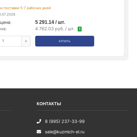
рок поставки 5-7 рабочих дней
.07.2026
цена:
5 291.14 / шт.
на:
4 762.03 руб. / шт.
!
+
КУПИТЬ
КОНТАКТЫ
8 (995) 237-33-99
sale@kuzmich-el.ru