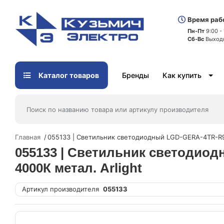
Время раб
Пн-Пт
9:00 -
Сб-Вс
Выход
Каталог товаров
Бренды
Как купить
Главная
055133 | Светильник светодиодный LGD-GERA-4TR-R9
055133 | Светильник светодиод
4000К метал. Arlight
Артикул производителя
055133