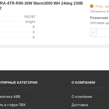
RA-4TR-R90-30W Warm3000 WH 24deg 230В
79 шт., с
7
Обновлено 30
055187
Розничная 
Arlight
Оптовая це
0.
0.
-
0.
УЛЯРНЫЕ КАТЕГОРИИ
О КОМПАНИИ
матика ABB
О компании
ль в гофре ПВХ
Доставка