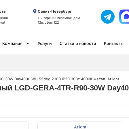
оты
Санкт-Петербург
 18:00
1-й верхний переулок, дом
ной
12в, офис 122
Компания
Услуги
Статьи и новости
Контакты
0-30W Day4000 WH 55deg 230В IP20 30Вт 4000К метал. Arlight
ный LGD-GERA-4TR-R90-30W Day400
Arlight