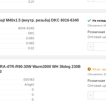
0.21
а)/ M40х1.5 (внутр. резьба) DKC 6016-6340
На складе
Обновлено 06
6016-6340
Розничная 
DKC
Оптовая це
0.065
0.065
-
0.02
RA-4TR-R90-30W Warm3000 WH 36deg 230В
63 шт., с
3
Обновлено 30
055183
Розничная 
Arlight
Оптовая це
0.
0.
-
0.