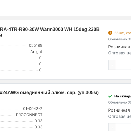
RA-4TR-R90-30W Warm3000 WH 15deg 230В
56 шт., с
9
Обновлено 30
055189
Розничная 
Arlight
Оптовая це
0.
0.
-
0.
2х24AWG омедненный алюм. сер. (уп.305м)
На складе
Обновлено 06
01-0043-2
Розничная 
PROCONNECT
Оптовая це
0.33
0.33
-