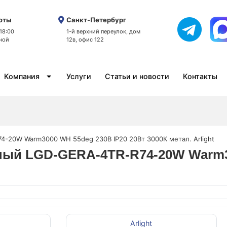
оты
Санкт-Петербург
 18:00
1-й верхний переулок, дом
ной
12в, офис 122
Компания
Услуги
Статьи и новости
Контакты
4-20W Warm3000 WH 55deg 230В IP20 20Вт 3000К метал. Arlight
дный LGD-GERA-4TR-R74-20W Warm3
Arlight