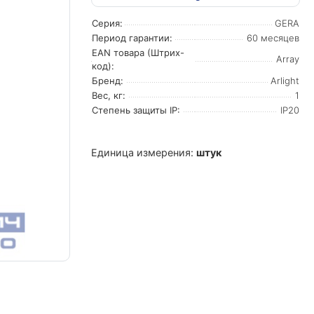
Серия:
GERA
Период гарантии:
60 месяцев
EAN товара (Штрих-
Array
код):
Бренд:
Arlight
Вес, кг:
1
Степень защиты IP:
IP20
Единица измерения:
штук