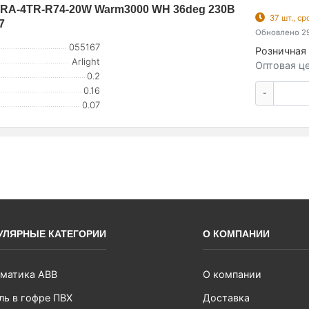
RA-4TR-R74-20W Warm3000 WH 36deg 230В
37 шт., с
7
Обновлено 29
055167
Розничная 
Arlight
Оптовая це
0.2
0.16
-
0.07
УЛЯРНЫЕ КАТЕГОРИИ
О КОМПАНИИ
матика ABB
О компании
ль в гофре ПВХ
Доставка