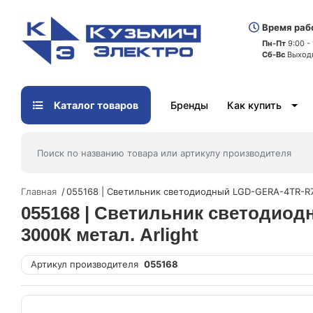
Время раб
Пн-Пт
9:00 -
Сб-Вс
Выход
Каталог товаров
Бренды
Как купить
Главная
055168 | Светильник светодиодный LGD-GERA-4TR-R7
055168 | Светильник светодио
3000К метал. Arlight
Артикул производителя
055168