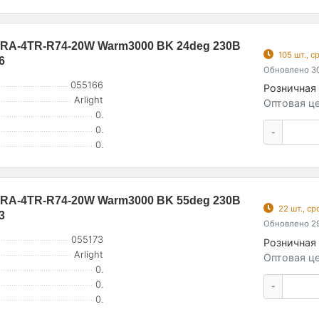
RA-4TR-R74-20W Warm3000 BK 24deg 230В
105 шт., 
6
Обновлено 30
055166
Розничная 
Arlight
Оптовая це
0.
0.
-
0.
RA-4TR-R74-20W Warm3000 BK 55deg 230В
22 шт., с
3
Обновлено 29
055173
Розничная 
Arlight
Оптовая це
0.
0.
-
0.