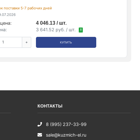
рок поставки 5-7 рабочих дней
.07.2026
цена:
4 046.13 / шт.
на:
3 641.52 руб. / шт.
!
+
КУПИТЬ
КОНТАКТЫ
8 (995) 237-33-99
sale@kuzmich-el.ru