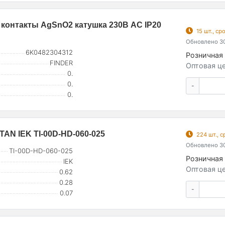
 контакты AgSnO2 катушка 230В AC IP20
15 шт., с
Обновлено 30
6K0482304312
Розничная 
FINDER
Оптовая це
0.
0.
-
0.
AN IEK TI-00D-HD-060-025
224 шт., 
Обновлено 30
TI-00D-HD-060-025
Розничная 
IEK
Оптовая це
0.62
0.28
-
0.07