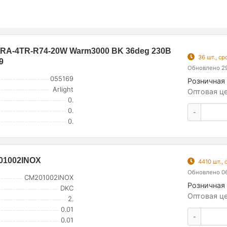
RA-4TR-R74-20W Warm3000 BK 36deg 230В
36 шт., с
9
Обновлено 29
055169
Розничная 
Arlight
Оптовая це
0.
0.
-
0.
01002INOX
4410 шт.,
Обновлено 06
CM201002INOX
Розничная 
DKC
Оптовая це
2.
0.01
-
0.01