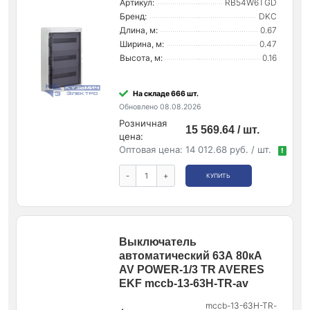
Артикул:
RB54W6TGD
Бренд:
DKC
Длина, м:
0.67
Ширина, м:
0.47
Высота, м:
0.16
На складе 666 шт.
Обновлено 08.08.2026
Розничная
15 569.64 / шт.
цена:
Оптовая цена:
14 012.68 руб. / шт.
!
-
+
КУПИТЬ
Выключатель
автоматический 63А 80кА
AV POWER-1/3 TR AVERES
EKF mccb-13-63H-TR-av
mccb-13-63H-TR-