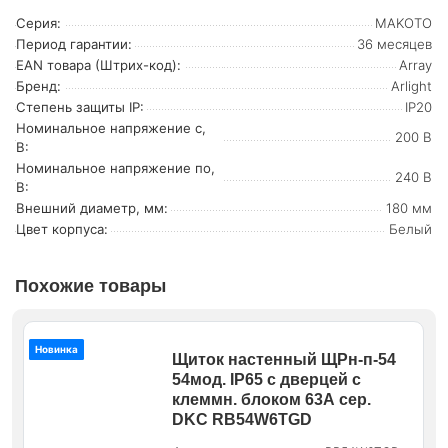
Серия:
MAKOTO
Период гарантии:
36 месяцев
EAN товара (Штрих-код):
Array
Бренд:
Arlight
Степень защиты IP:
IP20
Номинальное напряжение с,
200 В
В:
Номинальное напряжение по,
240 В
В:
Внешний диаметр, мм:
180 мм
Цвет корпуса:
Белый
Похожие товары
Новинка
Щиток настенный ЩРн-п-54
54мод. IP65 с дверцей с
клеммн. блоком 63А сер.
DKC RB54W6TGD