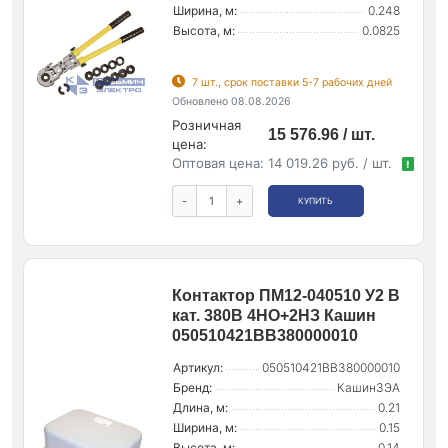
Ширина, м:
0.248
Высота, м:
0.0825
7 шт., срок поставки 5-7 рабочих дней
Обновлено 08.08.2026
Розничная
15 576.96 / шт.
цена:
Оптовая цена:
14 019.26 руб. / шт.
!
-
+
КУПИТЬ
Контактор ПМ12-040510 У2 В
кат. 380В 4НО+2НЗ Кашин
050510421ВВ380000010
Артикул:
050510421ВВ380000010
Бренд:
КашинЗЭА
Длина, м:
0.21
Ширина, м:
0.15
Высота, м:
0.14