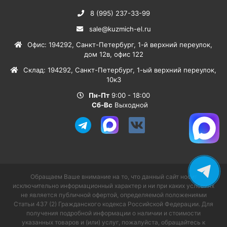
8 (995) 237-33-99
sale@kuzmich-el.ru
Офис
:
194292
,
Санкт-Петербург
,
1-й верхний переулок,
дом 12в, офис 122
Склад
:
194292
,
Санкт-Петербург
,
1-ый верхний переулок,
10к3
Пн-Пт
9:00 - 18:00
Сб-Вс
Выходной
Обращаем Ваше внимание на то, что данный сайт носит
исключительно информационный характер и ни при каких условиях
не является публичной офертой, определяемой положениями
Статьи 437 (2) Гражданского кодекса Российской Федерации. Для
получения подробной информации о наличии и стоимости
указанных товаров и (или) услуг, пожалуйста, обращайтесь к