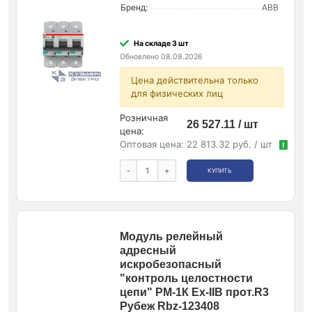
Бренд:
ABB
На складе 3 шт
Обновлено 08.08.2026
Цена действительна только
для физических лиц
Розничная
26 527.11 / шт
цена:
Оптовая цена:
22 813.32 руб. / шт
!
-
+
КУПИТЬ
Модуль релейный
адресный
искробезопасный
"контроль целостности
цепи" РМ-1К Ex-IIB прот.R3
Рубеж Rbz-123408