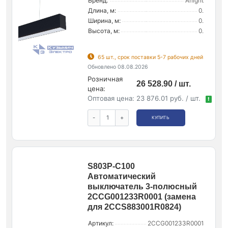
Бренд:
Arlight
Длина, м:
0.
Ширина, м:
0.
Высота, м:
0.
65 шт., срок поставки 5-7 рабочих дней
Обновлено 08.08.2026
Розничная
26 528.90 / шт.
цена:
Оптовая цена:
23 876.01 руб. / шт.
!
-
+
КУПИТЬ
S803P-C100
Автоматический
выключатель 3-полюсный
2CCG001233R0001 (замена
для 2CCS883001R0824)
Артикул:
2CCG001233R0001