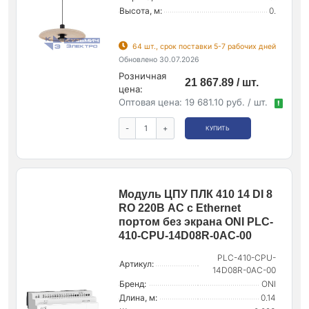
Высота, м:
0.
64 шт., срок поставки 5-7 рабочих дней
Обновлено 30.07.2026
Розничная
21 867.89 / шт.
цена:
Оптовая цена:
19 681.10 руб. / шт.
!
-
+
КУПИТЬ
Модуль ЦПУ ПЛК 410 14 DI 8
RO 220В AC с Ethernet
портом без экрана ONI PLC-
410-CPU-14D08R-0AC-00
PLC-410-CPU-
Артикул:
14D08R-0AC-00
Бренд:
ONI
Длина, м:
0.14