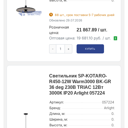
Высота, м:
0.
88 шт., срок поставки 5-7 рабочих дней
Обновлено 29.07.2026
Розничная
21 867.89 / шт.
цена:
Оптовая цена:
19 681.10 руб. / шт.
!
-
+
КУПИТЬ
Светильник SP-KOTARO-
R450-12W Warm3000 BK-GR
36 deg 230В TRIAC 12Вт
3000К IP20 Arlight 057224
Артикул:
057224
Бренд:
Arlight
Длина, м:
0.
Ширина, м:
0.
Высота, м:
0.