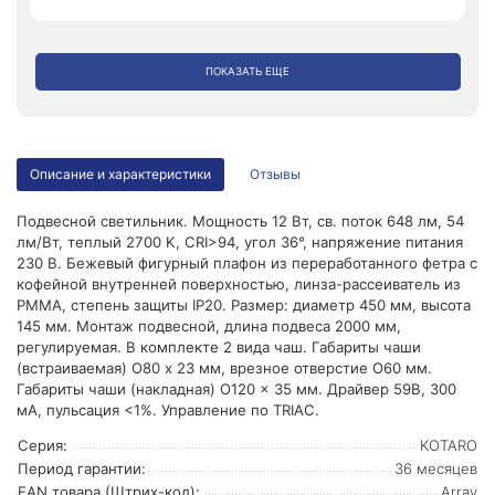
ПОКАЗАТЬ ЕЩЕ
Описание и характеристики
Отзывы
Подвесной светильник. Мощность 12 Вт, св. поток 648 лм, 54
лм/Вт, теплый 2700 K, CRI>94, угол 36°, напряжение питания
230 В. Бежевый фигурный плафон из переработанного фетра с
кофейной внутренней поверхностью, линза-рассеиватель из
PMMA, степень защиты IP20. Размер: диаметр 450 мм, высота
145 мм. Монтаж подвесной, длина подвеса 2000 мм,
регулируемая. В комплекте 2 вида чаш. Габариты чаши
(встраиваемая) O80 х 23 мм, врезное отверстие O60 мм.
Габариты чаши (накладная) O120 x 35 мм. Драйвер 59В, 300
мА, пульсация <1%. Управление по TRIAC.
Серия:
KOTARO
Период гарантии:
36 месяцев
EAN товара (Штрих-код):
Array