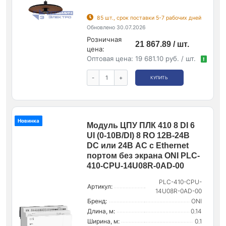
85 шт., срок поставки 5-7 рабочих дней
Обновлено 30.07.2026
Розничная
21 867.89 / шт.
цена:
Оптовая цена:
19 681.10 руб. / шт.
!
-
+
КУПИТЬ
Новинка
Модуль ЦПУ ПЛК 410 8 DI 6
UI (0-10В/DI) 8 RO 12В-24В
DC или 24В AC с Ethernet
портом без экрана ONI PLC-
410-CPU-14U08R-0AD-00
PLC-410-CPU-
Артикул:
14U08R-0AD-00
Бренд:
ONI
Длина, м:
0.14
Ширина, м:
0.1