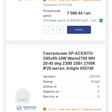
113 шт., срок поставки 5-7 рабочих дней
Обновлено 30.07.2026
Розничная
7 566.44 / шт.
цена:
Оптовая цена:
6 809.80 руб. / шт.
!
-
+
КУПИТЬ
Светильник SP-ACENTO-
S95x95-10W Warm2700 WH
20-45 deg 230В 10Вт 2700К
IP20 метал. Arlight 055748
Артикул:
055748
Бренд:
Arlight
Длина, м:
0.
Ширина, м:
0.
Высота, м:
0.
113 шт., срок поставки 5-7 рабочих дней