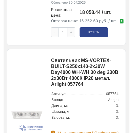
Обновлено 30.07.2026
Розничная
18 058.44 / шт.
цена:
Оптовая цена:
16 252.60 руб. / шт.
!
-
+
КУПИТЬ
Светильник MS-VORTEX-
BUILT-S250x140-2x30W
Day4000 WH-WH 30 deg 230В
2х30Вт 4000К IP20 метал.
Arlight 057764
Артикул:
057764
Бренд:
Arlight
Длина, м:
0.
Ширина, м:
0.
Высота, м:
0.
32 шт., срок поставки 5-7 рабочих дней