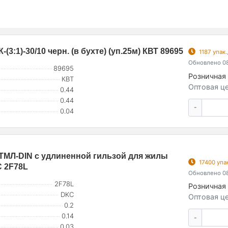
3:1)-30/10 черн. (в бухте) (уп.25м) КВТ 89695
1187 упак
Обновлено 08
89695
Розничная 
КВТ
Оптовая це
0.44
0.44
-
0.04
ТМЛ-DIN с удлиненной гильзой для жилы
17400 упа
C 2F78L
Обновлено 08
2F78L
Розничная 
DKC
Оптовая це
0.2
0.14
-
0.03