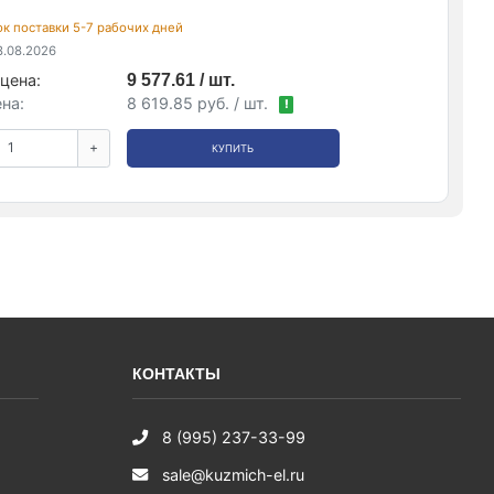
рок поставки 5-7 рабочих дней
.08.2026
цена:
9 577.61 / шт.
на:
8 619.85 руб. / шт.
!
+
КУПИТЬ
КОНТАКТЫ
8 (995) 237-33-99
sale@kuzmich-el.ru