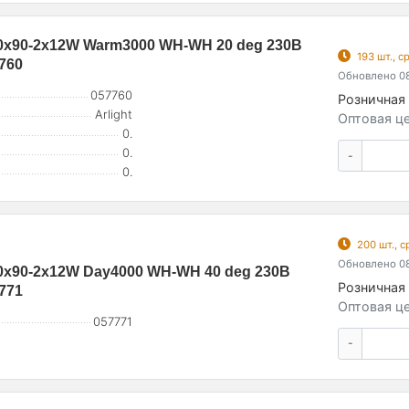
x90-2x12W Warm3000 WH-WH 20 deg 230В
193 шт., 
7760
Обновлено 08
057760
Розничная 
Arlight
Оптовая це
0.
0.
-
0.
200 шт., 
Обновлено 08
x90-2x12W Day4000 WH-WH 40 deg 230В
Розничная 
7771
Оптовая це
057771
-