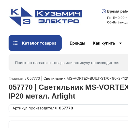
Время раб
Пн-Пт
9:00 -
Сб-Вс
Выход
Каталог товаров
Бренды
Как купить
Главная
057770 | Светильник MS-VORTEX-BUILT-S170x90-2x12W
057770 | Светильник MS-VORTEX
IP20 метал. Arlight
Артикул производителя
057770