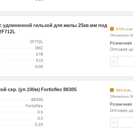
с удлиненной гильзой для жилы 25кв.мм под
5700 упак
 2F712L
Обновлено 08
2F712L
Розничная 
DKC
Оптовая це
0.18
0.13
-
0.05
 сер. (уп.100м) Fortisflex 88305
564 упак.
Обновлено 08
88305
Розничная 
Fortisflex
Оптовая це
0.5
0.5
-
0.25