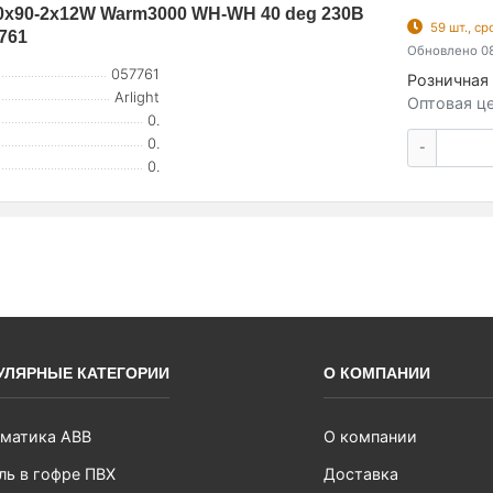
x90-2x12W Warm3000 WH-WH 40 deg 230В
59 шт., с
7761
Обновлено 08
057761
Розничная 
Arlight
Оптовая це
0.
0.
-
0.
УЛЯРНЫЕ КАТЕГОРИИ
О КОМПАНИИ
матика ABB
О компании
ль в гофре ПВХ
Доставка