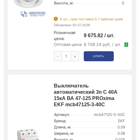
Высота, м:
0.
9 шт., срок поставки 5-7 рабочих дней
Обновлено 30.07.2026
Розничная
9 675.82 / шт.
цена:
Оптовая цена:
8 708.24 руб. / шт.
!
-
+
КУПИТЬ
Выключатель
автоматический 3п C 40А
15кА ВА 47-125 PROxima
EKF mcb47125-3-40C
Артикул:
mcb47125-3-40C
Бренд:
EKF
Длина, м:
0.09
Ширина, м:
0.08
Высота, м:
0.075