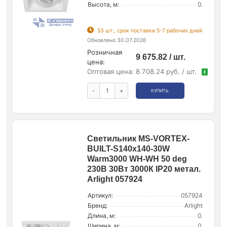
Высота, м:
0.
53 шт., срок поставки 5-7 рабочих дней
Обновлено 30.07.2026
Розничная
9 675.82 / шт.
цена:
Оптовая цена:
8 708.24 руб. / шт.
!
-
+
КУПИТЬ
Светильник MS-VORTEX-
BUILT-S140x140-30W
Warm3000 WH-WH 50 deg
230В 30Вт 3000К IP20 метал.
Arlight 057924
Артикул:
057924
Бренд:
Arlight
Длина, м:
0.
Ширина, м:
0.