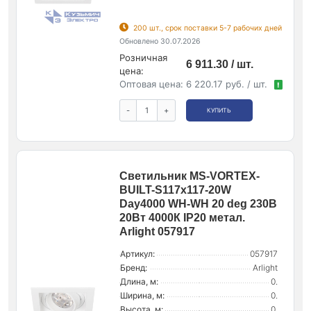
200 шт., срок поставки 5-7 рабочих дней
Обновлено 30.07.2026
Розничная
6 911.30 / шт.
цена:
Оптовая цена:
6 220.17 руб. / шт.
!
-
+
КУПИТЬ
Светильник MS-VORTEX-
BUILT-S117x117-20W
Day4000 WH-WH 20 deg 230В
20Вт 4000К IP20 метал.
Arlight 057917
Артикул:
057917
Бренд:
Arlight
Длина, м:
0.
Ширина, м:
0.
Высота, м:
0.