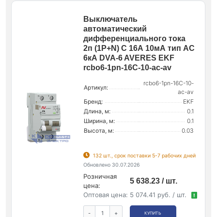
Выключатель
автоматический
дифференциального тока
2п (1P+N) C 16А 10мА тип AC
6кА DVA-6 AVERES EKF
rcbo6-1pn-16C-10-ac-av
rcbo6-1pn-16C-10-
Артикул:
ac-av
Бренд:
EKF
Длина, м:
0.1
Ширина, м:
0.1
Высота, м:
0.03
132 шт., срок поставки 5-7 рабочих дней
Обновлено 30.07.2026
Розничная
5 638.23 / шт.
цена:
Оптовая цена:
5 074.41 руб. / шт.
!
-
+
КУПИТЬ