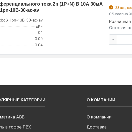
еренциального тока 2п (1P+N) B 10А 30мА
28 шт., с
1pn-10B-30-ac-av
Обновлено 06
cbo6-1pn-10B-30-ac-av
Розничная 
EKF
Оптовая це
0.1
0.09
-
0.04
УЛЯРНЫЕ КАТЕГОРИИ
О КОМПАНИИ
матика ABB
О компании
ль в гофре ПВХ
Доставка