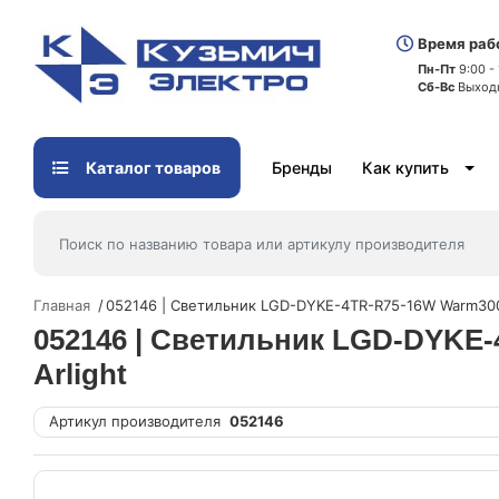
Время раб
Пн-Пт
9:00 -
Сб-Вс
Выход
Каталог товаров
Бренды
Как купить
Главная
052146 | Светильник LGD-DYKE-4TR-R75-16W Warm3000
052146 | Светильник LGD-DYKE-
Arlight
Артикул производителя
052146