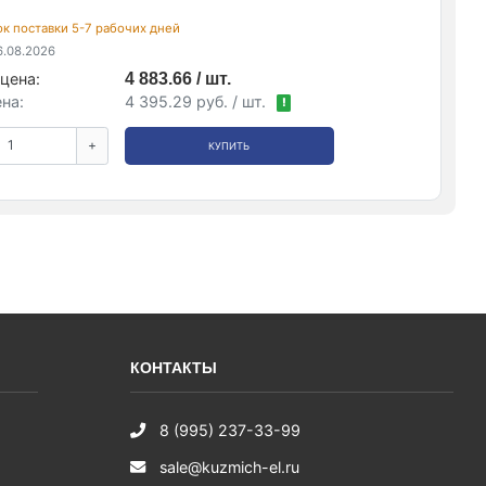
рок поставки 5-7 рабочих дней
.08.2026
цена:
4 883.66 / шт.
на:
4 395.29 руб. / шт.
!
+
КУПИТЬ
КОНТАКТЫ
8 (995) 237-33-99
sale@kuzmich-el.ru