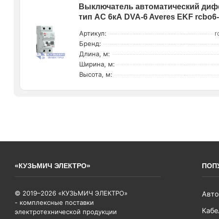
Выключатель автоматический дифф
тип AC 6кА DVA-6 Averes EKF rcbo6-
Артикул:
r
Бренд:
Длина, м:
Ширина, м:
Высота, м:
«КУЗЬМИЧ ЭЛЕКТРО»
ПОП
© 2019–2026 «КУЗЬМИЧ ЭЛЕКТРО»
Авто
- комплексные поставки
Кабе
электротехнической продукции