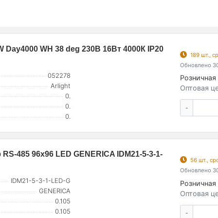
Day4000 WH 38 deg 230В 16Вт 4000К IP20
189 шт., 
Обновлено 30
052278
Розничная 
Arlight
Оптовая це
0.
0.
-
0.
RS-485 96х96 LED GENERICA IDM21-5-3-1-
56 шт., с
Обновлено 30
IDM21-5-3-1-LED-G
Розничная 
GENERICA
Оптовая це
0.105
0.105
-