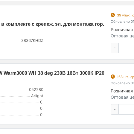
39 упак.,
Обновлено 01
в комплекте с крепеж. эл. для монтажа гор.
Розничная 
Оптовая це
38367KHDZ
-
Warm3000 WH 38 deg 230В 16Вт 3000К IP20
163 шт., 
Обновлено 30
052280
Розничная 
Arlight
Оптовая це
0.
0.
-
0.