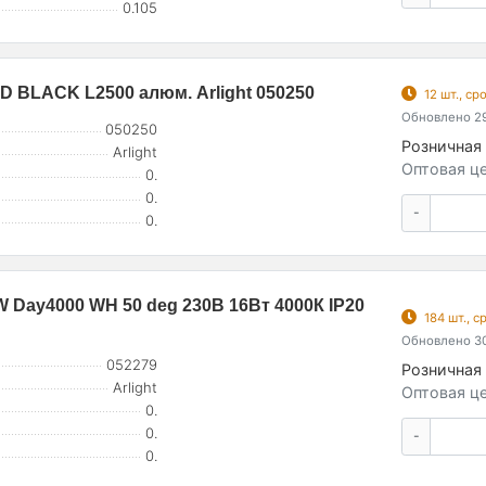
0.105
 BLACK L2500 алюм. Arlight 050250
12 шт., с
Обновлено 29
050250
Розничная 
Arlight
Оптовая це
0.
0.
-
0.
Day4000 WH 50 deg 230В 16Вт 4000К IP20
184 шт., 
Обновлено 30
052279
Розничная 
Arlight
Оптовая це
0.
0.
-
0.