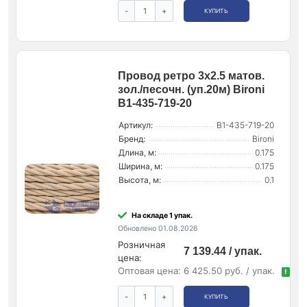
-
+
КУПИТЬ
Провод ретро 3х2.5 матов.
зол./песочн. (уп.20м) Bironi
B1-435-719-20
Артикул:
B1-435-719-20
Бренд:
Bironi
Длина, м:
0.175
Ширина, м:
0.175
Высота, м:
0.1
На складе 1 упак.
Обновлено 01.08.2026
Розничная
7 139.44 / упак.
цена:
Оптовая цена:
6 425.50 руб. / упак.
!
-
+
КУПИТЬ