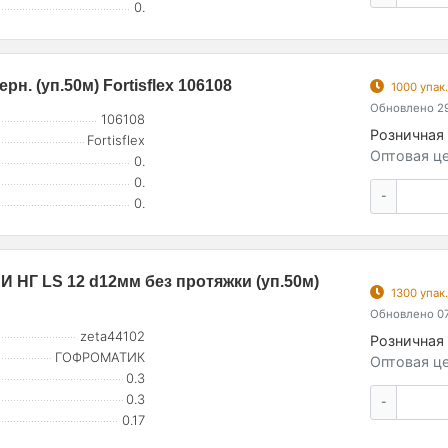
0.
н. (уп.50м) Fortisflex 106108
1000 упак
Обновлено 29
106108
Розничная 
Fortisflex
Оптовая це
0.
0.
-
0.
 НГ LS 12 d12мм без протяжки (уп.50м)
1300 упак
Обновлено 07
zeta44102
Розничная 
ГОФРОМАТИК
Оптовая це
0.3
0.3
-
0.17