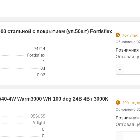
0 стальной с покрытием (уп.50шт) Fortisflex
707 упак.
Обновлено 07
74744
Розничная 
Fortisflex
Оптовая це
1.
0.1
-
0.02
0-4W Warm3000 WH 100 deg 24В 4Вт 3000К
200 шт., 
Обновлено 30
056055
Розничная 
Arlight
Оптовая це
0.
0.
-