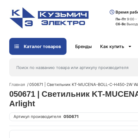
Время раб
Пн-Пт
9:00 -
Сб-Вс
Выход
Каталог товаров
Бренды
Как купить
Главная
050671 | Светильник KT-MUCENA-BOLL-C-H450-2W War
050671 | Светильник KT-MUCENA
Arlight
Артикул производителя
050671