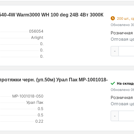
0-4W Warm3000 WH 100 deg 24В 4Вт 3000К
200 шт., 
Обновлено 30
056054
Розничная 
Arlight
Оптовая це
0.
0.
-
0.
ротяжки черн. (уп.50м) Урал Пак МР-1001018-
На складе
Обновлено 06
МР-1001018-050
Розничная 
Урал Пак
Оптовая це
0.5
0.5
-
0.22