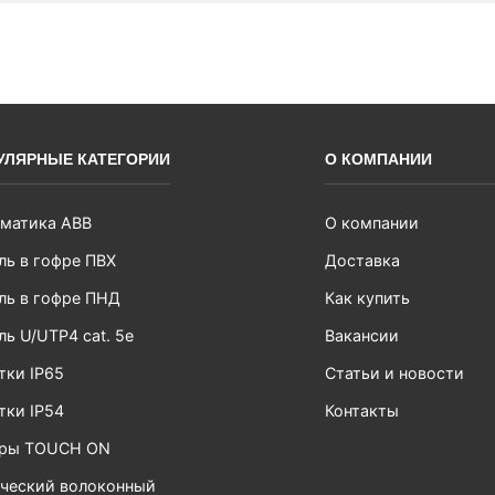
УЛЯРНЫЕ КАТЕГОРИИ
О КОМПАНИИ
матика ABB
О компании
ль в гофре ПВХ
Доставка
ль в гофре ПНД
Как купить
ль U/UTP4 cat. 5e
Вакансии
тки IP65
Статьи и новости
тки IP54
Контакты
ары TOUCH ON
ческий волоконный