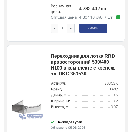
Розничная
4 782.40 / шт.
цена:
Оптовая цена:
4 304.16 руб. / шт.
!
-
+
КУПИТЬ
Переходник для лотка RRD
правосторонний 500/400
H100 в комплекте с крепеж.
эл. DKC 36353K
Артикул:
36353K
Бренд:
DKC
Длина, м:
0.5
Ширина, м:
0.2
Высота, м:
0.07
На складе 1 упак.
Обновлено 05.08.2026