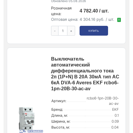
Обновлено 05.08.2026
Розничная
4 782.40 / шт.
цена:
Оптовая цена:
4 304.16 руб. / шт.
!
-
+
КУПИТЬ
Выключатель
автоматический
дифференциального тока
2п (1P+N) B 20А 30мА тип AC
6кА DVA-6 Averes EKF rcbo6-
1pn-20B-30-ac-av
rcbo6-1pn-20B-30-
Артикул:
ac-av
Бренд:
EKF
Длина, м:
0.1
Ширина, м:
0.09
Высота, м:
0.04