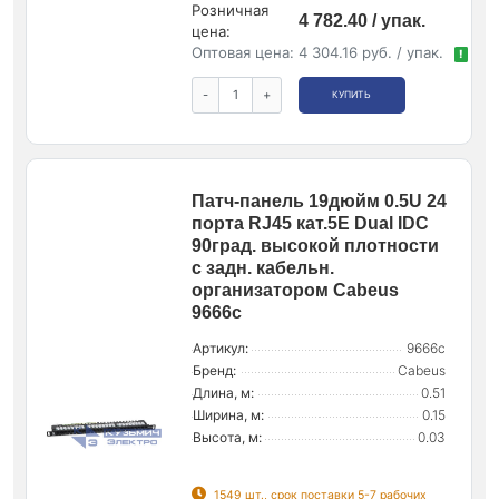
Розничная
4 782.40 / упак.
цена:
Оптовая цена:
4 304.16 руб. / упак.
!
-
+
КУПИТЬ
Патч-панель 19дюйм 0.5U 24
порта RJ45 кат.5E Dual IDC
90град. высокой плотности
с задн. кабельн.
организатором Cabeus
9666c
Артикул:
9666c
Бренд:
Cabeus
Длина, м:
0.51
Ширина, м:
0.15
Высота, м:
0.03
1549 шт., срок поставки 5-7 рабочих