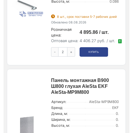
Высота, м:
0.086
8 шт., срок поставки 5-7 рабочих дней
Обновлено 08.08.2026
Розничная
4 895.86 / шт.
цена:
Оптовая цена:
4 406.27 руб. / шт.
!
-
+
КУПИТЬ
Панель монтажная В900
Ш800 глухая AleSta EKF
AleSta-MP9M800
Артикул:
AleSta-MP9M800
Бренд:
EKF
Длина, м:
0.
Ширина, м:
0.
Высота, м:
0.