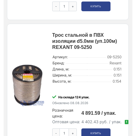
-
+
КУПИТЬ
Трос стальной в ПВХ
изоляции d5.0мм (уп.100м)
REXANT 09-5250
Артикул:
09-5250
Бренд:
Rexant
Длина, м:
0.151
Ширина, м:
0.151
Высота, м:
0.154
На складе 124 упак.
Обновлено 08.08.2026
Розничная
4 891.59 / упак.
цена:
Оптовая цена:
4 402.43 руб. / упак.
!
-
+
КУПИТЬ