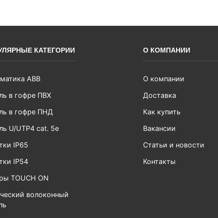
УЛЯРНЫЕ КАТЕГОРИИ
О КОМПАНИИ
матика ABB
О компании
ль в гофре ПВХ
Доставка
ль в гофре ПНД
Как купить
ль U/UTP4 cat. 5e
Вакансии
тки IP65
Статьи и новости
тки IP54
Контакты
ары TOUCH ON
ческий волоконный
ль