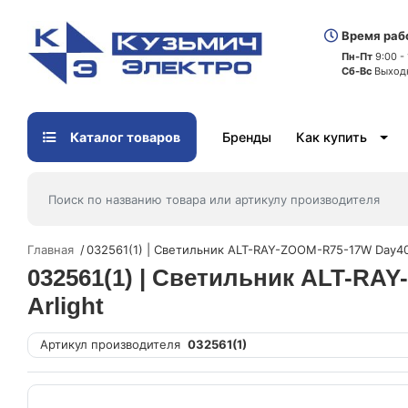
Время раб
Пн-Пт
9:00 -
Сб-Вс
Выход
Каталог товаров
Бренды
Как купить
Главная
032561(1) | Светильник ALT-RAY-ZOOM-R75-17W Day400
032561(1) | Светильник ALT-RAY
Arlight
Артикул производителя
032561(1)