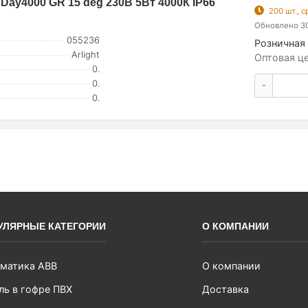
ay4000 GR 15 deg 230В 5Вт 4000К IP66
200 шт., 
Обновлено 30
055236
Розничная 
Arlight
Оптовая це
0.
0.
-
0.
УЛЯРНЫЕ КАТЕГОРИИ
О КОМПАНИИ
матика ABB
О компании
ль в гофре ПВХ
Доставка