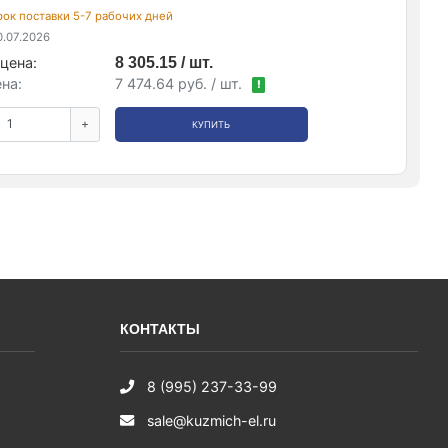
срок поставки 5-7 рабочих дней
.07.2026
цена:
8 305.15 / шт.
на:
7 474.64 руб. / шт.
!
+
КУПИТЬ
КОНТАКТЫ
8 (995) 237-33-99
sale@kuzmich-el.ru