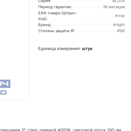
Серия:
BLOCK
Период гарантии:
36 месяцев
EAN товара (Штрих-
Array
код):
Бренд:
Arlight
Степень защиты IP:
IP66
Единица измерения:
штук
вещения 3°. Цвет дневной 4000К, световой поток 190 лм.