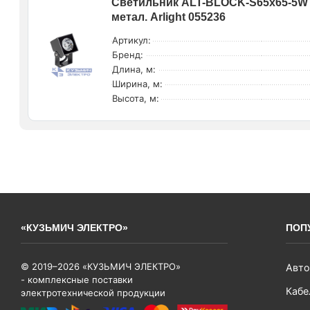
Светильник ALT-BLOCK-S65x65-5W D
метал. Arlight 055236
Артикул:
Бренд:
Длина, м:
Ширина, м:
Высота, м:
«КУЗЬМИЧ ЭЛЕКТРО»
ПОП
© 2019–2026 «КУЗЬМИЧ ЭЛЕКТРО»
Авто
- комплексные поставки
Кабе
электротехнической продукции