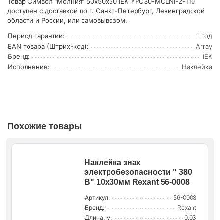
Товар Символ "Молния" 50х50х50 IEK YPC30-MOLNI-2-110
доступен с доставкой по г. Санкт-Петербург, Ленинградской
области и России, или самовывозом.
Период гарантии:
1 год
EAN товара (Штрих-код):
Array
Бренд:
IEK
Исполнение:
Наклейка
Похожие товары
Наклейка знак
электробезопасности " 380
В" 10х30мм Rexant 56-0008
Артикул:
56-0008
Бренд:
Rexant
Длина, м:
0.03