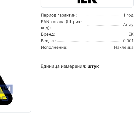
Период гарантии:
1 год
EAN товара (Штрих-
Array
код):
Бренд:
IEK
Вес, кг:
0.001
Исполнение:
Наклейка
Единица измерения:
штук