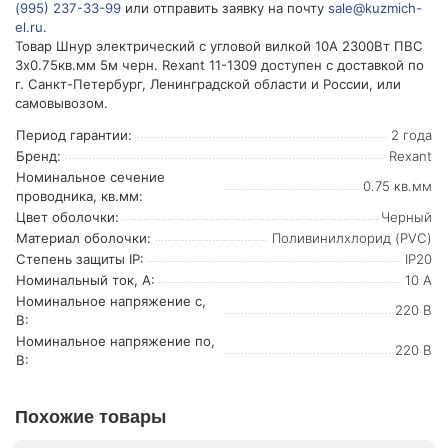
(995) 237-33-99
или отправить заявку на почту
sale@kuzmich-
el.ru
.
Товар Шнур электрический с угловой вилкой 10А 2300Вт ПВС
3х0.75кв.мм 5м черн. Rexant 11-1309 доступен с доставкой по
г. Санкт-Петербург, Ленинградской области и России, или
самовывозом.
Период гарантии:
2 года
Бренд:
Rexant
Номинальное сечение
0.75 кв.мм
проводника, кв.мм:
Цвет оболочки:
Черный
Материал оболочки:
Поливинилхлорид (PVC)
Степень защиты IP:
IP20
Номинальный ток, А:
10 А
Номинальное напряжение с,
220 В
В:
Номинальное напряжение по,
220 В
В:
Похожие товары