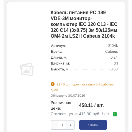
Кабель питания PC-189-
VDE-3M монитор-
компьютер IEC 320 C13 - IEC
320 C14 (3х0.75) 3м 50/125мм
OM4 2м LSZH Cabeus 2104k
Артикул:
2104k
Бренд:
Cabeus
Длина, м:
0.24
Ширина, м:
0.1
Высота, м:
0.03
8840 шт., срок поставки 5-7 рабочих
дней
Обновлено 30.07.2026
Розничная
458.11 / шт.
цена:
Оптовая цена:
412.30 руб. / шт.
!
-
+
КУПИТЬ