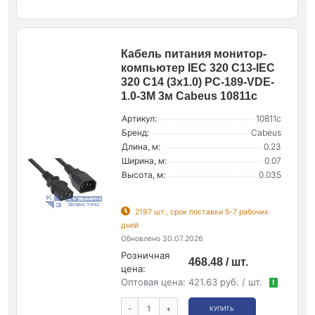
Кабель питания монитор-
компьютер IEC 320 C13-IEC
320 C14 (3х1.0) PC-189-VDE-
1.0-3M 3м Cabeus 10811c
Артикул:
10811c
Бренд:
Cabeus
Длина, м:
0.23
Ширина, м:
0.07
Высота, м:
0.035
2197 шт., срок поставки 5-7 рабочих
дней
Обновлено 30.07.2026
Розничная
468.48 / шт.
цена:
Оптовая цена:
421.63 руб. / шт.
!
-
+
КУПИТЬ