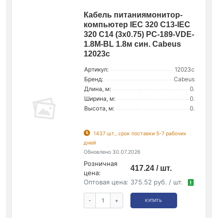
Кабель питаниямонитор-
компьютер IEC 320 C13-IEC
320 C14 (3х0.75) PC-189-VDE-
1.8M-BL 1.8м син. Cabeus
12023c
Артикул:
12023c
Бренд:
Cabeus
Длина, м:
0.
Ширина, м:
0.
Высота, м:
0.
1437 шт., срок поставки 5-7 рабочих
дней
Обновлено 30.07.2026
Розничная
417.24 / шт.
цена:
Оптовая цена:
375.52 руб. / шт.
!
-
+
КУПИТЬ