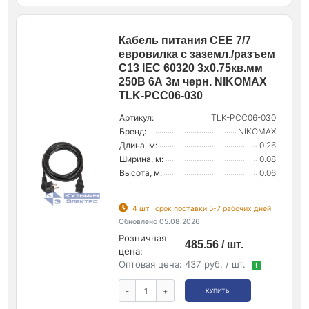
Кабель питания CEE 7/7
евровилка с заземл./разъем
C13 IEC 60320 3х0.75кв.мм
250В 6А 3м черн. NIKOMAX
TLK-PCC06-030
Артикул:
TLK-PCC06-030
Бренд:
NIKOMAX
Длина, м:
0.26
Ширина, м:
0.08
Высота, м:
0.06
4 шт., срок поставки 5-7 рабочих дней
Обновлено 05.08.2026
Розничная
485.56 / шт.
цена:
Оптовая цена:
437 руб. / шт.
!
-
+
КУПИТЬ