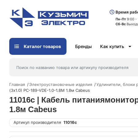
Время раб
Пн-Пт
9:00 -
Сб-Вс
Выход
Каталог товаров
Бренды
Как купить
Главная
Электроустановочные изделия
Удлинители, блоки 
(3х1.0) PC-189-VDE-1.0-1.8M 1.8м Cabeus
11016c | Кабель питаниямонитор-
1.8м Cabeus
Артикул производителя
11016c