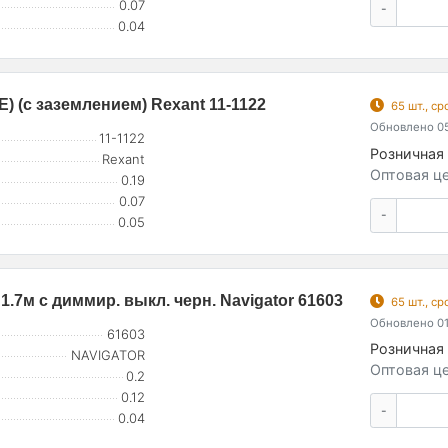
0.07
-
0.04
) (с заземлением) Rexant 11-1122
65 шт., с
Обновлено 05
11-1122
Розничная 
Rexant
Оптовая це
0.19
0.07
-
0.05
1.7м с диммир. выкл. черн. Navigator 61603
65 шт., с
Обновлено 01
61603
Розничная 
NAVIGATOR
Оптовая це
0.2
0.12
-
0.04