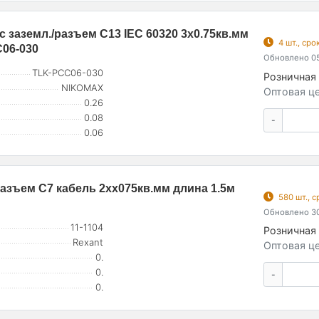
с заземл./разъем C13 IEC 60320 3х0.75кв.мм
4 шт., ср
C06-030
Обновлено 05
TLK-PCC06-030
Розничная 
NIKOMAX
Оптовая це
0.26
0.08
-
0.06
азъем С7 кабель 2xх075кв.мм длина 1.5м
580 шт., 
Обновлено 30
11-1104
Розничная 
Rexant
Оптовая це
0.
0.
-
0.