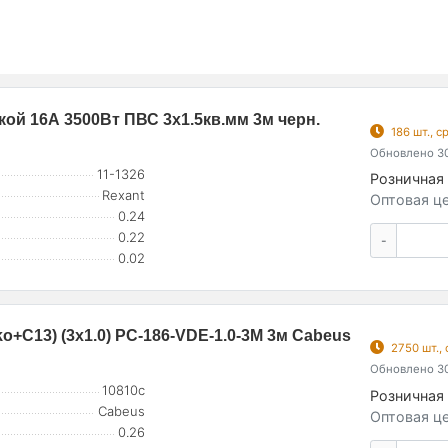
ой 16А 3500Вт ПВС 3х1.5кв.мм 3м черн.
186 шт., 
Обновлено 30
11-1326
Розничная 
Rexant
Оптовая це
0.24
0.22
-
0.02
+C13) (3х1.0) PC-186-VDE-1.0-3M 3м Cabeus
2750 шт.,
Обновлено 30
10810c
Розничная 
Cabeus
Оптовая це
0.26