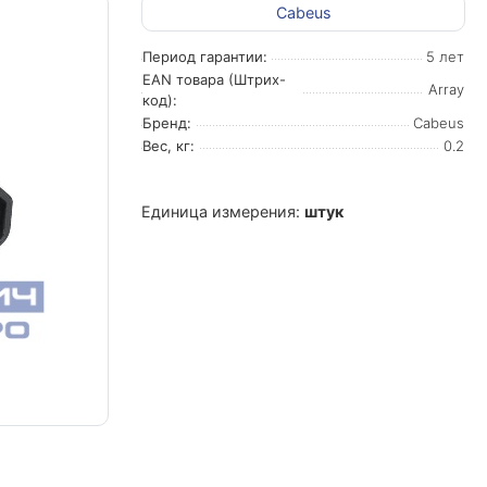
Cabeus
Период гарантии:
5 лет
EAN товара (Штрих-
Array
код):
Бренд:
Cabeus
Вес, кг:
0.2
Единица измерения:
штук