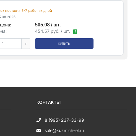
срок поставки 5-7 рабочих дней
.08.2026
цена:
505.08 / шт.
на:
454.57 руб. / шт.
!
+
КУПИТЬ
КОНТАКТЫ
8 (995) 237-33-99
sale@kuzmich-el.ru