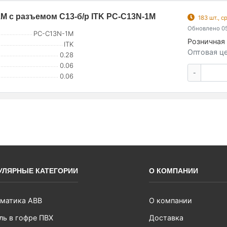
1М с разъемом С13-б/р ITK PC-C13N-1M
183 шт., 
Обновлено 05
PC-C13N-1M
Розничная 
ITK
Оптовая це
0.28
0.06
-
0.06
УЛЯРНЫЕ КАТЕГОРИИ
О КОМПАНИИ
матика ABB
О компании
ль в гофре ПВХ
Доставка