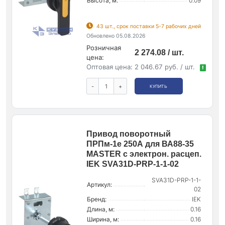
Высота, м:
0.09
43 шт., срок поставки 5-7 рабочих дней
Обновлено 05.08.2026
Розничная
2 274.08 / шт.
цена:
Оптовая цена:
2 046.67 руб. / шт.
!
-
+
КУПИТЬ
Привод поворотный
ПРПм-1е 250А для ВА88-35
MASTER с электрон. расцеп.
IEK SVA31D-PRP-1-1-02
SVA31D-PRP-1-1-
Артикул:
02
Бренд:
IEK
Длина, м:
0.16
Ширина, м:
0.16