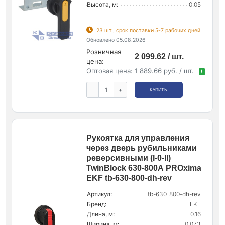
Высота, м:
0.05
23 шт., срок поставки 5-7 рабочих дней
Обновлено 05.08.2026
Розничная
2 099.62 / шт.
цена:
Оптовая цена:
1 889.66 руб. / шт.
!
-
+
КУПИТЬ
Рукоятка для управления
через дверь рубильниками
реверсивными (I-0-II)
TwinBlock 630-800А PROxima
EKF tb-630-800-dh-rev
Артикул:
tb-630-800-dh-rev
Бренд:
EKF
Длина, м:
0.16
Ширина, м:
0.073