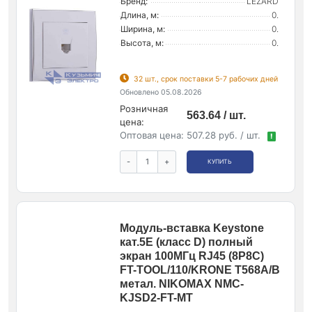
Бренд:
LEZARD
Длина, м:
0.
Ширина, м:
0.
Высота, м:
0.
32 шт., срок поставки 5-7 рабочих дней
Обновлено 05.08.2026
Розничная
563.64 / шт.
цена:
Оптовая цена:
507.28 руб. / шт.
!
-
+
КУПИТЬ
Модуль-вставка Keystone
кат.5E (класс D) полный
экран 100МГц RJ45 (8P8C)
FT-TOOL/110/KRONE T568A/B
метал. NIKOMAX NMC-
KJSD2-FT-MT