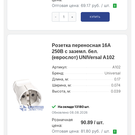
Оптовая цена:
69.17 руб. / шт.
!
-
+
КУПИТЬ
Розетка переносная 16А
250В с заземл. бел.
(еврослот) UNIVersal А102
Артикул:
А102
Бренд:
Universal
Длина, м:
0.17
Ширина, м:
0.074
Высота, м:
0.039
На складе 13180 шт.
Обновлено 08.08.2026
Розничная
90.89 / шт.
цена:
Оптовая цена:
81.80 руб. / шт.
!