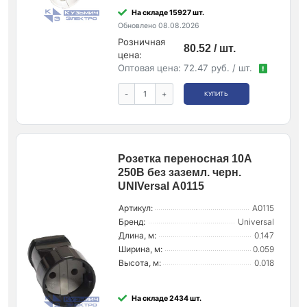
На складе 15927 шт.
Обновлено 08.08.2026
Розничная
80.52 / шт.
цена:
Оптовая цена:
72.47 руб. / шт.
!
-
+
КУПИТЬ
Розетка переносная 10А
250В без заземл. черн.
UNIVersal А0115
Артикул:
А0115
Бренд:
Universal
Длина, м:
0.147
Ширина, м:
0.059
Высота, м:
0.018
На складе 2434 шт.