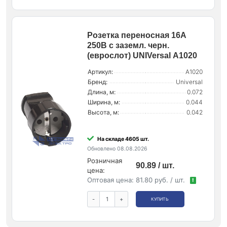
Розетка переносная 16А
250В с заземл. черн.
(еврослот) UNIVersal А1020
Артикул:
А1020
Бренд:
Universal
Длина, м:
0.072
Ширина, м:
0.044
Высота, м:
0.042
На складе 4605 шт.
Обновлено 08.08.2026
Розничная
90.89 / шт.
цена:
Оптовая цена:
81.80 руб. / шт.
!
-
+
КУПИТЬ