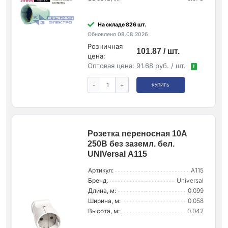
На складе 826 шт.
Обновлено 08.08.2026
Розничная
101.87 / шт.
цена:
Оптовая цена:
91.68 руб. / шт.
!
-
+
КУПИТЬ
Розетка переносная 10А
250В без заземл. бел.
UNIVersal А115
Артикул:
А115
Бренд:
Universal
Длина, м:
0.099
Ширина, м:
0.058
Высота, м:
0.042