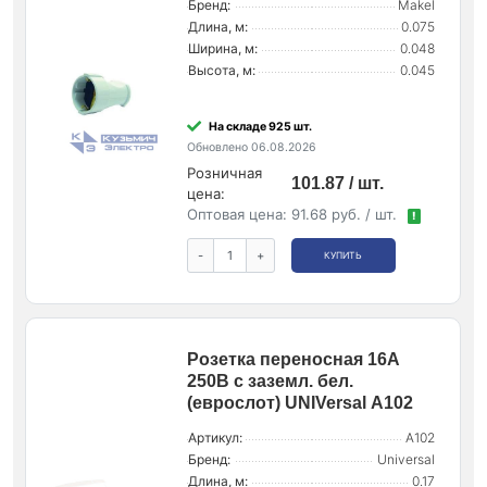
Бренд:
Makel
Длина, м:
0.075
Ширина, м:
0.048
Высота, м:
0.045
На складе 925 шт.
Обновлено 06.08.2026
Розничная
101.87 / шт.
цена:
Оптовая цена:
91.68 руб. / шт.
!
-
+
КУПИТЬ
Розетка переносная 16А
250В с заземл. бел.
(еврослот) UNIVersal А102
Артикул:
А102
Бренд:
Universal
Длина, м:
0.17