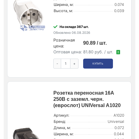
Ширина, м:
0.074
Высота, м:
0.039
На складе 367 шт.
Обновлено 06.08.2026
Розничная
90.89 / шт.
цена:
Оптовая цена:
81.80 руб. / шт.
!
-
+
КУПИТЬ
Розетка переносная 16А
250В с заземл. черн.
(еврослот) UNIVersal А1020
Артикул:
А1020
Бренд:
Universal
Длина, м:
0.072
Ширина, м:
0.044