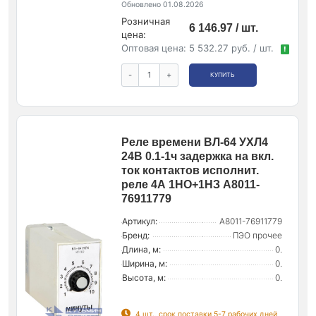
Обновлено 01.08.2026
Розничная
6 146.97 / шт.
цена:
Оптовая цена:
5 532.27 руб. / шт.
!
-
+
КУПИТЬ
Реле времени ВЛ-64 УХЛ4
24В 0.1-1ч задержка на вкл.
ток контактов исполнит.
реле 4А 1НО+1НЗ A8011-
76911779
Артикул:
A8011-76911779
Бренд:
ПЭО прочее
Длина, м:
0.
Ширина, м:
0.
Высота, м:
0.
4 шт., срок поставки 5-7 рабочих дней