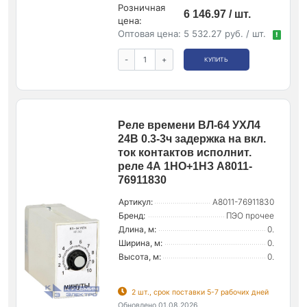
Розничная
6 146.97 / шт.
цена:
Оптовая цена:
5 532.27 руб. / шт.
!
-
+
КУПИТЬ
Реле времени ВЛ-64 УХЛ4
24В 0.3-3ч задержка на вкл.
ток контактов исполнит.
реле 4А 1НО+1НЗ A8011-
76911830
Артикул:
A8011-76911830
Бренд:
ПЭО прочее
Длина, м:
0.
Ширина, м:
0.
Высота, м:
0.
2 шт., срок поставки 5-7 рабочих дней
Обновлено 01.08.2026