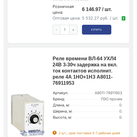
Розничная
6 146.97 / шт.
цена:
Оптовая цена:
5 532.27 руб. / шт.
!
-
+
КУПИТЬ
Реле времени ВЛ-64 УХЛ4
24В 3-30ч задержка на вкл.
ток контактов исполнит.
реле 4А 1НО+1НЗ A8011-
76911953
Артикул:
A8011-76911953
Бренд:
ПЭО прочее
Длина, м:
0.
Ширина, м:
0.
Высота, м:
0.
2 шт., срок поставки 5-7 рабочих дней