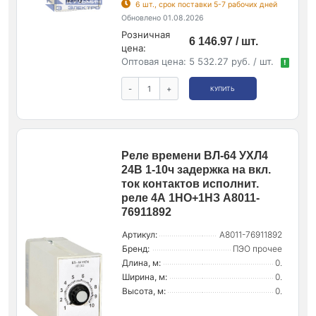
6 шт., срок поставки 5-7 рабочих дней
Обновлено 01.08.2026
Розничная
6 146.97 / шт.
цена:
Оптовая цена:
5 532.27 руб. / шт.
!
-
+
КУПИТЬ
Реле времени ВЛ-64 УХЛ4
24В 1-10ч задержка на вкл.
ток контактов исполнит.
реле 4А 1НО+1НЗ A8011-
76911892
Артикул:
A8011-76911892
Бренд:
ПЭО прочее
Длина, м:
0.
Ширина, м:
0.
Высота, м:
0.