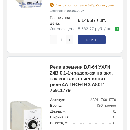
2 шт., срок поставки 5-7 рабочих дней
Обновлено 08.08.2026
Розничная
6 146.97 / шт.
цена:
Оптовая цена:
5 532.27 руб. / шт.
!
-
+
КУПИТЬ
Реле времени ВЛ-64 УХЛ4
24В 0.1-1ч задержка на вкл.
ток контактов исполнит.
реле 4А 1НО+1НЗ A8011-
76911779
Артикул:
A8011-76911779
Бренд:
ПЭО прочее
Длина, м:
0.
Ширина, м:
0.
Высота, м:
0.