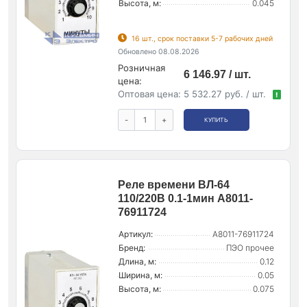
Высота, м:
0.045
16 шт., срок поставки 5-7 рабочих дней
Обновлено 08.08.2026
Розничная
6 146.97 / шт.
цена:
Оптовая цена:
5 532.27 руб. / шт.
!
-
+
КУПИТЬ
Реле времени ВЛ-64
110/220В 0.1-1мин A8011-
76911724
Артикул:
A8011-76911724
Бренд:
ПЭО прочее
Длина, м:
0.12
Ширина, м:
0.05
Высота, м:
0.075