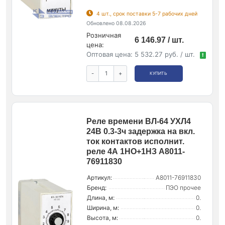
4 шт., срок поставки 5-7 рабочих дней
Обновлено 08.08.2026
Розничная
6 146.97 / шт.
цена:
Оптовая цена:
5 532.27 руб. / шт.
!
-
+
КУПИТЬ
Реле времени ВЛ-64 УХЛ4
24В 0.3-3ч задержка на вкл.
ток контактов исполнит.
реле 4А 1НО+1НЗ A8011-
76911830
Артикул:
A8011-76911830
Бренд:
ПЭО прочее
Длина, м:
0.
Ширина, м:
0.
Высота, м:
0.