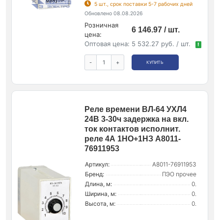
5 шт., срок поставки 5-7 рабочих дней
Обновлено 08.08.2026
Розничная
6 146.97 / шт.
цена:
Оптовая цена:
5 532.27 руб. / шт.
!
-
+
КУПИТЬ
Реле времени ВЛ-64 УХЛ4
24В 3-30ч задержка на вкл.
ток контактов исполнит.
реле 4А 1НО+1НЗ A8011-
76911953
Артикул:
A8011-76911953
Бренд:
ПЭО прочее
Длина, м:
0.
Ширина, м:
0.
Высота, м:
0.