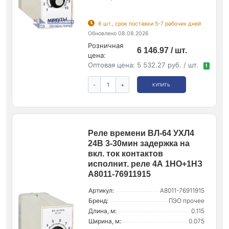
6 шт., срок поставки 5-7 рабочих дней
Обновлено 08.08.2026
Розничная
6 146.97 / шт.
цена:
Оптовая цена:
5 532.27 руб. / шт.
!
-
+
КУПИТЬ
Реле времени ВЛ-64 УХЛ4
24В 3-30мин задержка на
вкл. ток контактов
исполнит. реле 4А 1НО+1НЗ
A8011-76911915
Артикул:
A8011-76911915
Бренд:
ПЭО прочее
Длина, м:
0.115
Ширина, м:
0.075