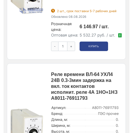
2 шт., срок поставки 5-7 рабочих дней
Обновлено 08.08.2026
Розничная
6 146.97 / шт.
цена:
Оптовая цена:
5 532.27 руб. / шт.
!
-
+
КУПИТЬ
Реле времени ВЛ-64 УХЛ4
24В 0.3-3мин задержка на
вкл. ток контактов
исполнит. реле 4А 1НО+1НЗ
A8011-76911793
Артикул:
A8011-76911793
Бренд:
ПЭО прочее
Длина, м:
0.
Ширина, м:
0.
Высота, м:
0.