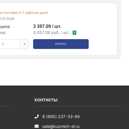
рок поставки 5-7 рабочих дней
.07.2026
цена:
3 397.09 / шт.
на:
3 057.38 руб. / шт.
!
+
КУПИТЬ
КОНТАКТЫ
8 (995) 237-33-99
sale@kuzmich-el.ru