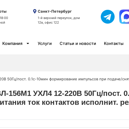
оты
Санкт-Петербург
 18:00
1-й верхний переулок, дом
ной
12в, офис 122
Компания
Услуги
Статьи и новости
Контакты
0В 50Гц/пост. 0.1с-10мин формирование импульсов при подаче/снят
ВЛ-156М1 УХЛ4 12-220В 50Гц/пост.
тания ток контактов исполнит. ре