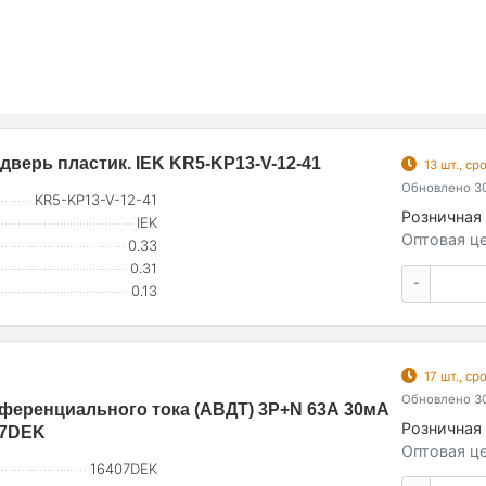
 дверь пластик. IEK KR5-KP13-V-12-41
13 шт., с
Обновлено 30
KR5-KP13-V-12-41
Розничная 
IEK
Оптовая це
0.33
0.31
-
0.13
17 шт., с
Обновлено 30
еренциального тока (АВДТ) 3P+N 63А 30мА
Розничная 
07DEK
Оптовая це
16407DEK