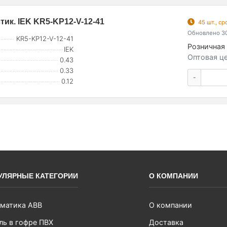
тик. IEK KR5-KP12-V-12-41
45 шт., с
Обновлено 30
KR5-KP12-V-12-41
Розничная 
IEK
Оптовая це
0.43
0.33
-
0.12
УЛЯРНЫЕ КАТЕГОРИИ
О КОМПАНИИ
матика ABB
О компании
ль в гофре ПВХ
Доставка