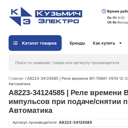
Время раб
Пн-Пт
9:00 -
Сб-Вс
Выход
Каталог товаров
Бренды
Как купить
Главная
A8223-34124585 | Реле времени ВЛ-156М1 УХЛ4 12-22
Автоматика
A8223-34124585 | Реле времени 
импульсов при подаче/снятии пи
Автоматика
Артикул производителя
A8223-34124585