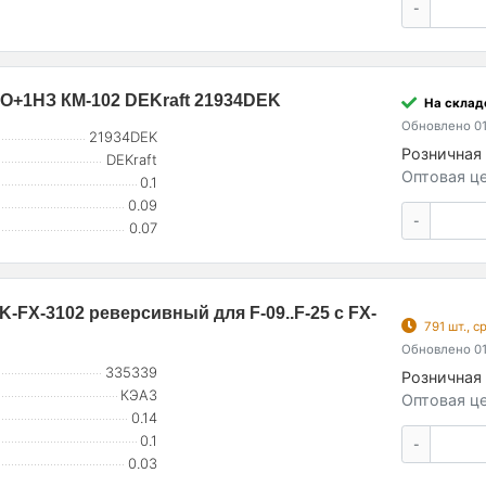
-
О+1НЗ КМ-102 DEKraft 21934DEK
На складе
Обновлено 01
21934DEK
Розничная 
DEKraft
Оптовая це
0.1
0.09
-
0.07
K-FX-3102 реверсивный для F-09..F-25 с FX-
791 шт., 
Обновлено 01
335339
Розничная 
КЭАЗ
Оптовая це
0.14
0.1
-
0.03