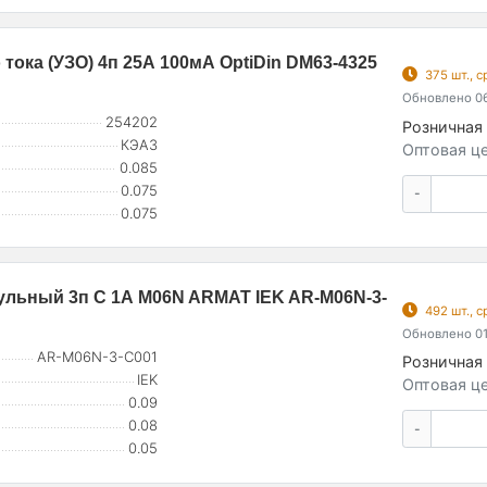
ка (УЗО) 4п 25А 100мА OptiDin DМ63-4325
375 шт., 
Обновлено 06
254202
Розничная 
КЭАЗ
Оптовая це
0.085
0.075
-
0.075
льный 3п C 1А M06N ARMAT IEK AR-M06N-3-
492 шт., 
Обновлено 01
AR-M06N-3-C001
Розничная 
IEK
Оптовая це
0.09
0.08
-
0.05