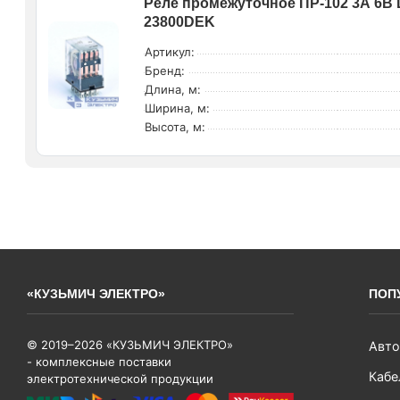
Реле промежуточное ПР-102 3А 6В D
23800DEK
Артикул:
Бренд:
Длина, м:
Ширина, м:
Высота, м:
«КУЗЬМИЧ ЭЛЕКТРО»
ПОП
© 2019–2026 «КУЗЬМИЧ ЭЛЕКТРО»
Авто
- комплексные поставки
Кабе
электротехнической продукции