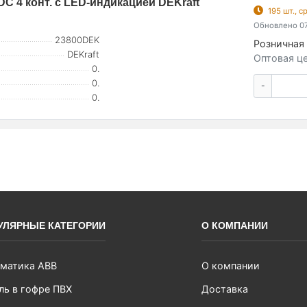
C 4 конт. с LED-индикацией DEKraft
195 шт., 
Обновлено 07
23800DEK
Розничная 
DEKraft
Оптовая це
0.
0.
-
0.
УЛЯРНЫЕ КАТЕГОРИИ
О КОМПАНИИ
матика ABB
О компании
ль в гофре ПВХ
Доставка