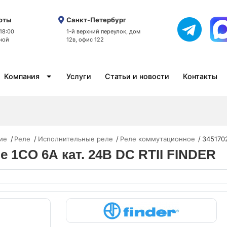
оты
Санкт-Петербург
 18:00
1-й верхний переулок, дом
ной
12в, офис 122
Компания
Услуги
Статьи и новости
Контакты
ие
Реле
Исполнительные реле
Реле коммутационное
3451702
е 1CO 6А кат. 24В DC RTII FINDER