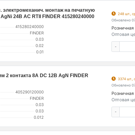
 электромеханич. монтаж на печатную
248 шт., 
AgNi 24В AC RTII FINDER 415280240000
Обновлено 07
415280240000
Розничная 
FINDER
Оптовая це
0.03
0.02
-
0.01
 2 контакта 8А DC 12В AgN FINDER
3374 шт.,
Обновлено 07
405290120000
Розничная 
FINDER
Оптовая це
0.03
0.03
-
0.012