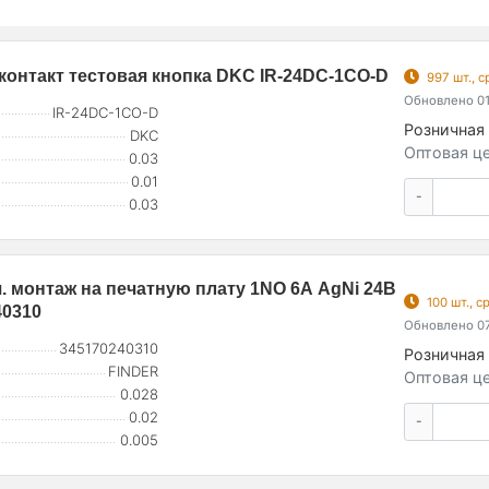
контакт тестовая кнопка DKC IR-24DC-1CO-D
997 шт., 
Обновлено 01
IR-24DC-1CO-D
Розничная 
DKC
Оптовая це
0.03
0.01
-
0.03
. монтаж на печатную плату 1NO 6А AgNi 24В
100 шт., 
40310
Обновлено 07
345170240310
Розничная 
FINDER
Оптовая це
0.028
0.02
-
0.005