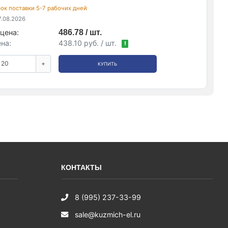
срок поставки 5-7 рабочих дней
.08.2026
цена:
486.78 / шт.
на:
438.10 руб. / шт.
!
+
КУПИТЬ
КОНТАКТЫ
8 (995) 237-33-99
sale@kuzmich-el.ru