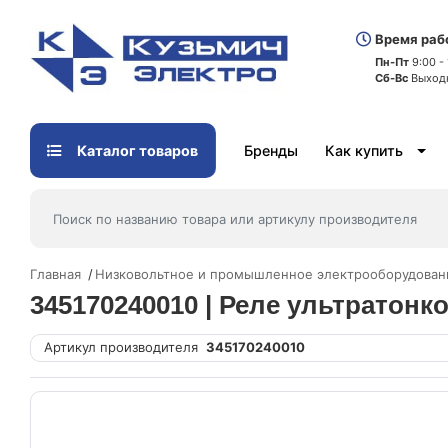
Время раб
Пн-Пт
9:00 -
Сб-Вс
Выход
Каталог товаров
Бренды
Как купить
Главная
Низковольтное и промышленное электрооборудован
345170240010 | Реле ультратонко
Артикул производителя
345170240010