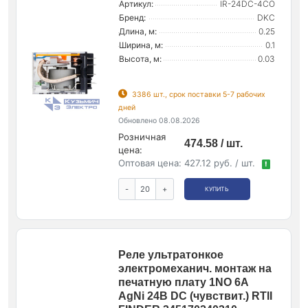
Артикул:
IR-24DC-4CO
Бренд:
DKC
Длина, м:
0.25
Ширина, м:
0.1
Высота, м:
0.03
3386 шт., срок поставки 5-7 рабочих
дней
Обновлено 08.08.2026
Розничная
474.58 / шт.
цена:
Оптовая цена:
427.12 руб. / шт.
!
-
+
КУПИТЬ
Реле ультратонкое
электромеханич. монтаж на
печатную плату 1NO 6А
AgNi 24В DC (чувствит.) RTII