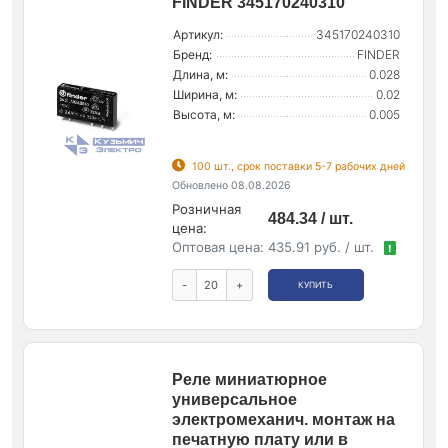
FINDER 345170240310
Артикул:
345170240310
Бренд:
FINDER
Длина, м:
0.028
Ширина, м:
0.02
Высота, м:
0.005
100 шт., срок поставки 5-7 рабочих дней
Обновлено 08.08.2026
Розничная
484.34 / шт.
цена:
Оптовая цена:
435.91 руб. / шт.
!
-
+
КУПИТЬ
Реле миниатюрное
универсальное
электромеханич. монтаж на
печатную плату или в