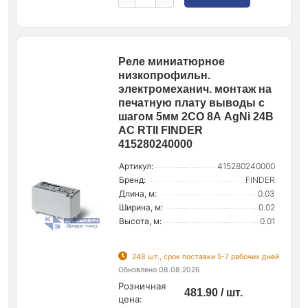
Реле миниатюрное
низкопрофильн.
электромеханич. монтаж на
печатную плату выводы с
шагом 5мм 2CO 8А AgNi 24В
AC RTII FINDER
415280240000
Артикул:
415280240000
Бренд:
FINDER
Длина, м:
0.03
Ширина, м:
0.02
Высота, м:
0.01
248 шт., срок поставки 5-7 рабочих дней
Обновлено 08.08.2026
Розничная
481.90 / шт.
цена: