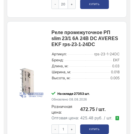
-
+
КУПИТЬ
Реле промежуточное РП
slim 23/1 6А 24В DC AVERES
EKF rps-23-1-24DC
Артикул:
rps-23-1-24DC
Бренд:
EKF
Длина, м:
0.03
Ширина, м:
0.018
Высота, м:
0.005
На складе 27353 шт.
Обновлено 08.08.2026
Розничная
472.75 / шт.
цена:
Оптовая цена:
425.48 руб. / шт.
!
-
+
КУПИТЬ