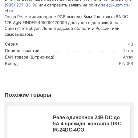
(995) 237-33-99
или отправить заявку на почту
sale@kuzmich-
el.ru
.
Товар Реле миниатюрное РСВ выводы 5мм 2 контакта 8А DC
12В AgN FINDER 405290120000 доступен с доставкой по г.
Санкт-Петербург, Ленинградской области и России, или
самовывозом.
Серия:
40
Период гарантии:
1 год
EAN товара (Штрих-код):
Array
Бренд:
FINDER
Похожие товары
Реле одиночное 24В DC до
5А 4 прекидн. контакта DKC
IR-24DC-4CO