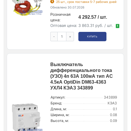
25 шт., срок поставки 5-7 рабочих дней
Обновлено 30.07.2026
Розничная
4 292.57 / шт.
цена:
Оптовая цена:
3 863.31 руб. / шт.
!
-
+
КУПИТЬ
Выключатель
дифференциального тока
(УЗО) 4п 63А 100мА тип AC
4.5кА OptiDin DM63-4363
УХЛ4 КЭАЗ 343899
Артикул:
343899
Бренд:
КЭАЗ
Длина, м:
0.1
Ширина, м:
0.08
Высота, м:
0.09