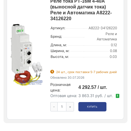
Реле тока РТ-16М 4-40А
(выносной датчик тока)
Реле и Автоматика A8222-
34126220
Артикул:
A8222-34126220
Реле и
Бренд:
Автоматика
Длина, м:
0.12
Ширина, м:
0.08
Высота, м:
0.03
24 шт., срок поставки 5-7 рабочих дней
Обновлено 30.07.2026
Розничная
4 292.57 / шт.
цена:
Оптовая цена:
3 863.31 руб. / шт.
!
-
+
КУПИТЬ