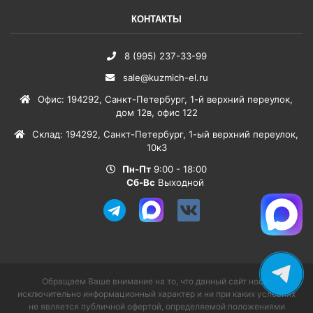
КОНТАКТЫ
8 (995) 237-33-99
sale@kuzmich-el.ru
Офис
:
194292
,
Санкт-Петербург
,
1-й верхний переулок,
дом 12в, офис 122
Склад
:
194292
,
Санкт-Петербург
,
1-ый верхний переулок,
10к3
Пн-Пт
9:00 - 18:00
Сб-Вс
Выходной
Обращаем Ваше внимание на то, что данный сайт носит
исключительно информационный характер и ни при каких условиях
не является публичной офертой, определяемой положениями