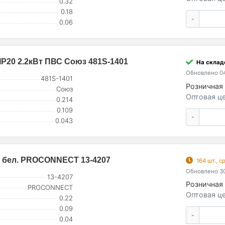
0.32
0.18
-
0.06
 IP20 2.2кВт ПВС Союз 481S-1401
На складе
Обновлено 04
481S-1401
Розничная 
Союз
Оптовая це
0.214
0.109
-
0.043
75 бел. PROCONNECT 13-4207
164 шт., 
Обновлено 30
13-4207
Розничная 
PROCONNECT
Оптовая це
0.22
0.09
-
0.04