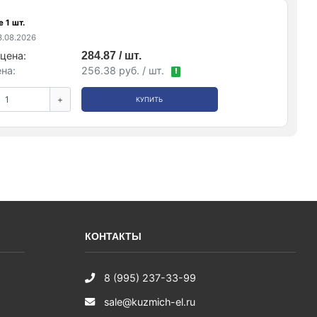
 1 шт.
.08.2026
цена:
284.87 / шт.
на:
256.38 руб. / шт.
!
+
КУПИТЬ
КОНТАКТЫ
8 (995) 237-33-99
sale@kuzmich-el.ru