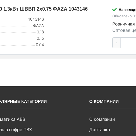
00 1.3кВт ШВВП 2х0.75 ФАZА 1043146
На складе
Обновлено 03
1043146
Розничная 
ФАZА
Оптовая це
0.18
0.15
-
0.04
УЛЯРНЫЕ КАТЕГОРИИ
О КОМПАНИИ
матика ABB
О компании
ль в гофре ПВХ
Доставка