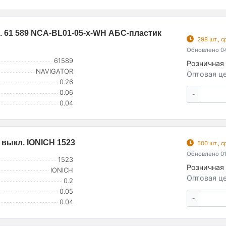
. 61 589 NCA-BL01-05-х-WH АБС-пластик
298 шт., 
Обновлено 04
61589
Розничная 
NAVIGATOR
Оптовая це
0.26
0.06
-
0.04
 выкл. IONICH 1523
500 шт., 
Обновлено 01
1523
Розничная 
IONICH
Оптовая це
0.2
0.05
-
0.04