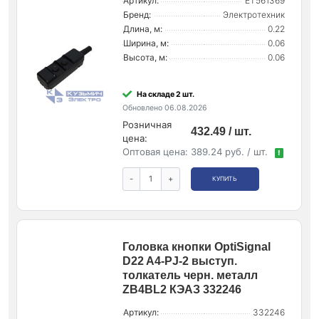
Артикул:
ET561369
Бренд:
Электротехник
Длина, м:
0.22
Ширина, м:
0.06
Высота, м:
0.06
На складе 2 шт.
Обновлено 06.08.2026
Розничная
432.49 / шт.
цена:
Оптовая цена:
389.24 руб. / шт.
!
-
+
КУПИТЬ
Головка кнопки OptiSignal
D22 A4-PJ-2 выступ.
толкатель черн. металл
ZB4BL2 КЭАЗ 332246
Артикул:
332246