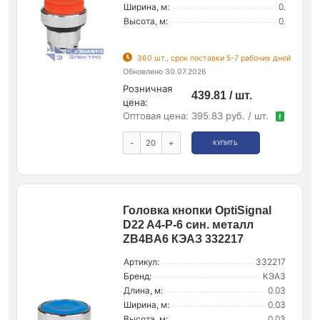
Ширина, м:
0.
Высота, м:
0.
360 шт., срок поставки 5-7 рабочих дней
Обновлено 30.07.2026
Розничная
439.81 / шт.
цена:
Оптовая цена:
395.83 руб. / шт.
!
-
+
КУПИТЬ
Головка кнопки OptiSignal
D22 A4-P-6 син. металл
ZB4BA6 КЭАЗ 332217
Артикул:
332217
Бренд:
КЭАЗ
Длина, м:
0.03
Ширина, м:
0.03
Высота, м:
0.03