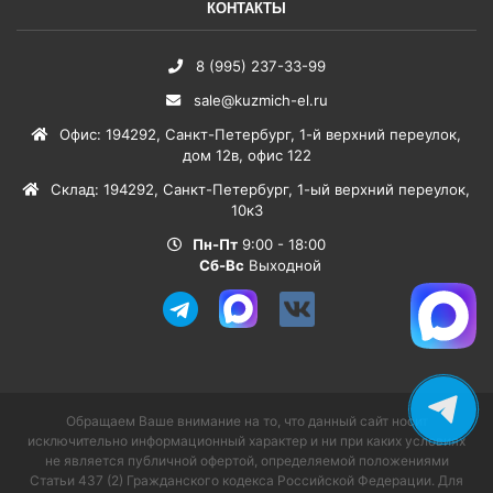
КОНТАКТЫ
8 (995) 237-33-99
sale@kuzmich-el.ru
Офис
:
194292
,
Санкт-Петербург
,
1-й верхний переулок,
дом 12в, офис 122
Склад
:
194292
,
Санкт-Петербург
,
1-ый верхний переулок,
10к3
Пн-Пт
9:00 - 18:00
Сб-Вс
Выходной
Обращаем Ваше внимание на то, что данный сайт носит
исключительно информационный характер и ни при каких условиях
не является публичной офертой, определяемой положениями
Статьи 437 (2) Гражданского кодекса Российской Федерации. Для