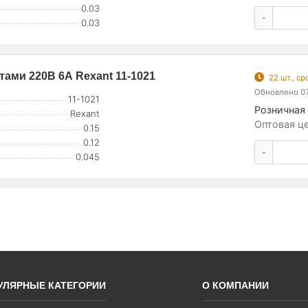
0.03
-
0.03
тами 220В 6А Rexant 11-1021
22 шт., с
Обновлено 07
11-1021
Розничная 
Rexant
Оптовая це
0.15
0.12
-
0.045
УЛЯРНЫЕ КАТЕГОРИИ
О КОМПАНИИ