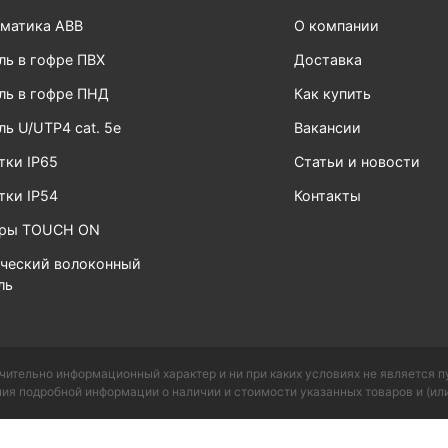
матика ABB
О компании
ль в гофре ПВХ
Доставка
ль в гофре ПНД
Как купить
ль U/UTP4 cat. 5e
Вакансии
тки IP65
Статьи и новости
тки IP54
Контакты
ары TOUCH ON
ческий волоконный
ль
чительно информационный характер и ни при каких условиях не является 
ия подробной информации о наличии и стоимости указанных товаров и (или