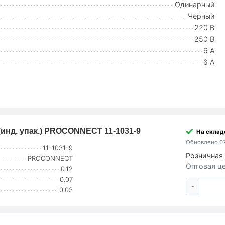
Одинарный
Черный
220 В
250 В
6 А
6 А
(инд. упак.) PROCONNECT 11-1031-9
На склад
Обновлено 07
11-1031-9
Розничная 
PROCONNECT
Оптовая це
0.12
0.07
-
0.03