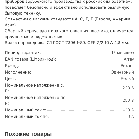
приборов зарубежного производства к российским розеткам,
позволяет безопасно и эффективно использовать различную
бытовую технику.
Совместим с вилками стандартов A, С, E, F (Европа, Америка,
Азия).
Сборный корпус адаптера изготовлен из пластика, отличается
прочностью и надежностью.
Вилка переходника: C1 ГОСТ 7396.1-89: CEE 7/2 10 A 4,8 мм.
Период гарантии:
12 месяцев
EAN товара (Штрих-код):
Array
Бренд:
Rexant
Исполнение:
Одинарный
Цвет:
Белый
Номинальное напряжение с,
220 В
В:
Номинальное напряжение по,
250 В
В:
Номинальный ток с:
10 А
Номинальный ток по:
10 А
Похожие товары