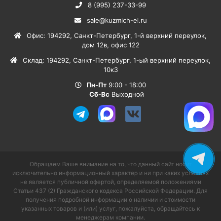
8 (995) 237-33-99
sale@kuzmich-el.ru
Офис
:
194292
,
Санкт-Петербург
,
1-й верхний переулок,
дом 12в, офис 122
Склад
:
194292
,
Санкт-Петербург
,
1-ый верхний переулок,
10к3
Пн-Пт
9:00 - 18:00
Сб-Вс
Выходной
Обращаем Ваше внимание на то, что данный сайт носит
исключительно информационный характер и ни при каких условиях
не является публичной офертой, определяемой положениями
Статьи 437 (2) Гражданского кодекса Российской Федерации. Для
получения подробной информации о наличии и стоимости
указанных товаров и (или) услуг, пожалуйста, обращайтесь к
менеджерам компании.