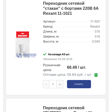
Переходник сетевой
"стакан" с бортами 220В 6А
Rexant 11-1021
Артикул:
11-1021
Бренд:
Rexant
Длина, м:
0.15
Ширина, м:
0.12
Высота, м:
0.045
На складе 43 шт.
Обновлено 05.08.2026
Розничная
66.49 / шт.
цена:
Оптовая цена:
59.84 руб. / шт.
!
-
+
КУПИТЬ
Переходник сетевой