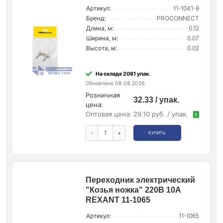
Артикул:
11-1041-9
Бренд:
PROCONNECT
Длина, м:
0.12
Ширина, м:
0.07
Высота, м:
0.02
На складе 2081 упак.
Обновлено 08.08.2026
Розничная
32.33 / упак.
цена:
Оптовая цена:
29.10 руб. / упак.
!
-
+
КУПИТЬ
Переходник электрический
"Козья ножка" 220В 10А
REXANT 11-1065
Артикул:
11-1065