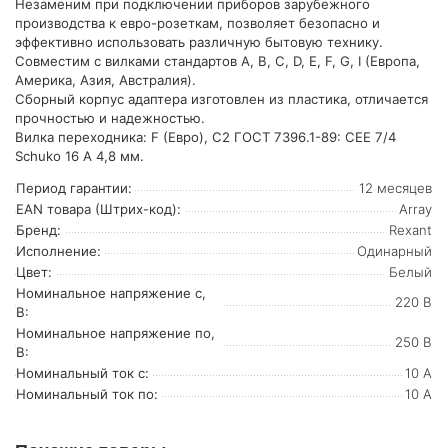
Незаменим при подключении приборов зарубежного
производства к евро-розеткам, позволяет безопасно и
эффективно использовать различную бытовую технику.
Совместим с вилками стандартов A, B, C, D, E, F, G, I (Европа,
Америка, Азия, Австралия).
Сборный корпус адаптера изготовлен из пластика, отличается
прочностью и надежностью.
Вилка переходника: F (Евро), C2 ГОСТ 7396.1-89: CEE 7/4
Schuko 16 A 4,8 мм.
Период гарантии:
12 месяцев
EAN товара (Штрих-код):
Array
Бренд:
Rexant
Исполнение:
Одинарный
Цвет:
Белый
Номинальное напряжение с,
220 В
В:
Номинальное напряжение по,
250 В
В:
Номинальный ток с:
10 А
Номинальный ток по:
10 А