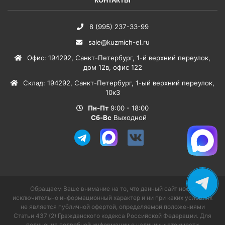
КОНТАКТЫ
8 (995) 237-33-99
sale@kuzmich-el.ru
Офис
:
194292
,
Санкт-Петербург
,
1-й верхний переулок,
дом 12в, офис 122
Склад
:
194292
,
Санкт-Петербург
,
1-ый верхний переулок,
10к3
Пн-Пт
9:00 - 18:00
Сб-Вс
Выходной
Обращаем Ваше внимание на то, что данный сайт носит
исключительно информационный характер и ни при каких условиях
не является публичной офертой, определяемой положениями
Статьи 437 (2) Гражданского кодекса Российской Федерации. Для
получения подробной информации о наличии и стоимости