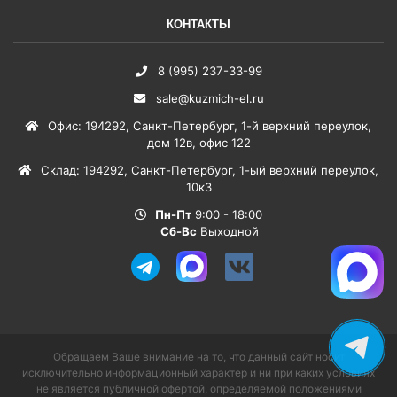
КОНТАКТЫ
8 (995) 237-33-99
sale@kuzmich-el.ru
Офис
:
194292
,
Санкт-Петербург
,
1-й верхний переулок,
дом 12в, офис 122
Склад
:
194292
,
Санкт-Петербург
,
1-ый верхний переулок,
10к3
Пн-Пт
9:00 - 18:00
Сб-Вс
Выходной
Обращаем Ваше внимание на то, что данный сайт носит
исключительно информационный характер и ни при каких условиях
не является публичной офертой, определяемой положениями