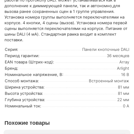
работы по протоколу DALI. Может устанавливаться как в
дополнение к диммирующей панели, так и автономно,для
вызова ранее сохраненных сцен в 1 группе управления.
Установка номера группы выполняется переключателями на
корпусе. 4 кнопки, 4 сцены (вызов). Установка номера первой
сцены выполняется переключателями на корпусе. Питание от
шины DALI (4 мА). Стандартная рамка входит в комплект
поставки.
Серия:
Панели кнопочные DALI
Период гарантии:
36 месяцев
EAN товара (Штрих-код):
Array
Бренд:
Arlight
Номинальное напряжение, В:
16 В
Способ монтажа:
Встроенный монтаж
Ширина устройства:
81 мм
Высота устройства:
81 мм
Глубина устройства:
22 мм
Номинальный ток:
0 А
Похожие товары