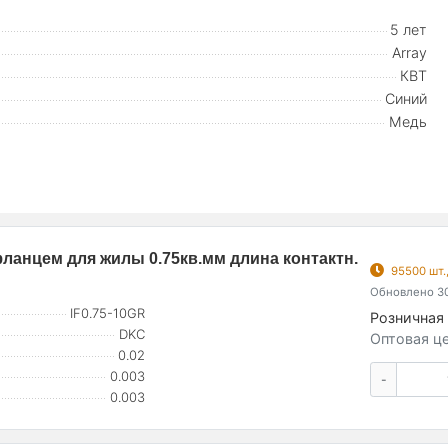
5 лет
Array
КВТ
Синий
Медь
фланцем для жилы 0.75кв.мм длина контактн.
95500 шт.
Обновлено 30
IF0.75-10GR
Розничная 
DKC
Оптовая це
0.02
0.003
-
0.003