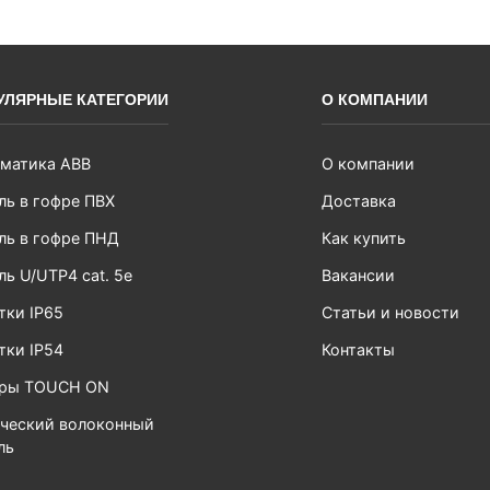
УЛЯРНЫЕ КАТЕГОРИИ
О КОМПАНИИ
матика ABB
О компании
ль в гофре ПВХ
Доставка
ль в гофре ПНД
Как купить
ль U/UTP4 cat. 5e
Вакансии
тки IP65
Статьи и новости
тки IP54
Контакты
ары TOUCH ON
ческий волоконный
ль