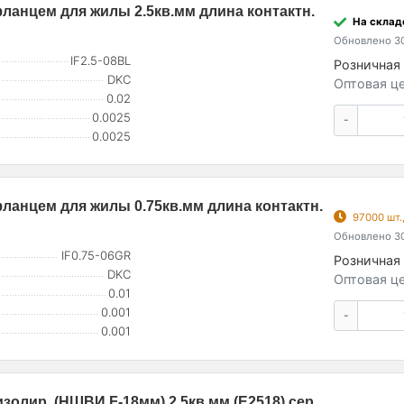
фланцем для жилы 2.5кв.мм длина контактн.
На складе
Обновлено 30
IF2.5-08BL
Розничная 
DKC
Оптовая це
0.02
0.0025
-
0.0025
фланцем для жилы 0.75кв.мм длина контактн.
97000 шт.
Обновлено 30
IF0.75-06GR
Розничная 
DKC
Оптовая це
0.01
0.001
-
0.001
олир. (НШВИ F-18мм) 2.5кв.мм (E2518) сер.