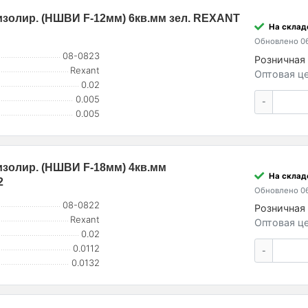
золир. (НШВИ F-12мм) 6кв.мм зел. REXANT
На склад
Обновлено 06
08-0823
Розничная 
Rexant
Оптовая це
0.02
0.005
-
0.005
золир. (НШВИ F-18мм) 4кв.мм
На складе
2
Обновлено 06
08-0822
Розничная 
Rexant
Оптовая це
0.02
0.0112
-
0.0132