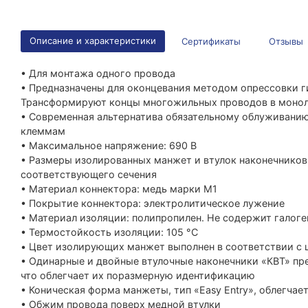
Описание и характеристики
Сертификаты
Отзывы
• Для монтажа одного провода
• Предназначены для оконцевания методом опрессовки 
Трансформируют концы многожильных проводов в моно
• Современная альтернатива обязательному облуживани
клеммам
• Максимальное напряжение: 690 В
• Размеры изолированных манжет и втулок наконечнико
соответствующего сечения
• Материал коннектора: медь марки М1
• Покрытие коннектора: электролитическое лужение
• Материал изоляции: полипропилен. Не содержит галоге
• Термостойкость изоляции: 105 °C
• Цвет изолирующих манжет выполнен в соответствии с 
• Одинарные и двойные втулочные наконечники «КВТ» пр
что облегчает их поразмерную идентификацию
• Коническая форма манжеты, тип «Easy Entry», облегча
• Обжим провода поверх медной втулки