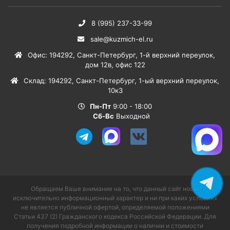
8 (995) 237-33-99
sale@kuzmich-el.ru
Офис
:
194292
,
Санкт-Петербург
,
1-й верхний переулок,
дом 12в, офис 122
Склад
:
194292
,
Санкт-Петербург
,
1-ый верхний переулок,
10к3
Пн-Пт
9:00 - 18:00
Сб-Вс
Выходной
Обращаем Ваше внимание на то, что данный сайт носит
исключительно информационный характер и ни при каких условиях
не является публичной офертой, определяемой положениями
Статьи 437 (2) Гражданского кодекса Российской Федерации. Для
получения подробной информации о наличии и стоимости