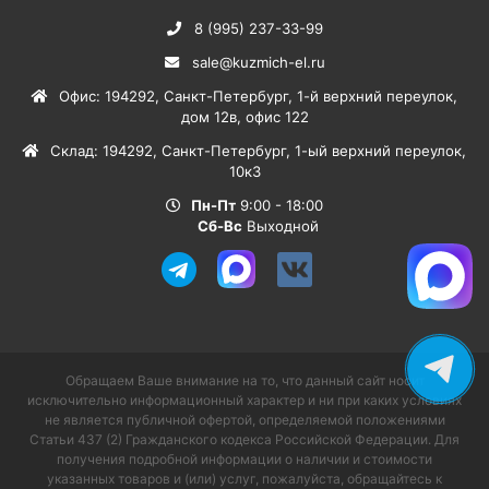
8 (995) 237-33-99
sale@kuzmich-el.ru
Офис
:
194292
,
Санкт-Петербург
,
1-й верхний переулок,
дом 12в, офис 122
Склад
:
194292
,
Санкт-Петербург
,
1-ый верхний переулок,
10к3
Пн-Пт
9:00 - 18:00
Сб-Вс
Выходной
Обращаем Ваше внимание на то, что данный сайт носит
исключительно информационный характер и ни при каких условиях
не является публичной офертой, определяемой положениями
Статьи 437 (2) Гражданского кодекса Российской Федерации. Для
получения подробной информации о наличии и стоимости
указанных товаров и (или) услуг, пожалуйста, обращайтесь к