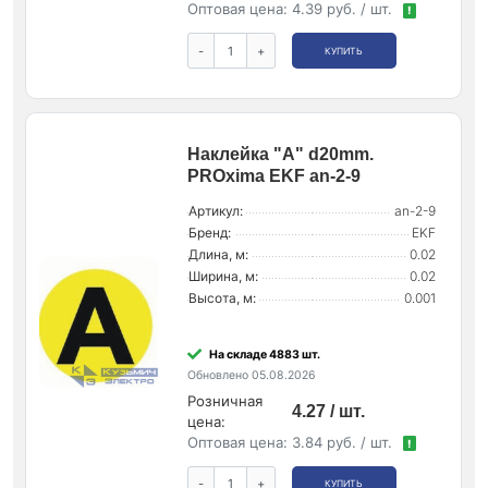
Оптовая цена:
4.39 руб. / шт.
!
-
+
КУПИТЬ
Наклейка "A" d20mm.
PROxima EKF an-2-9
Артикул:
an-2-9
Бренд:
EKF
Длина, м:
0.02
Ширина, м:
0.02
Высота, м:
0.001
На складе 4883 шт.
Обновлено 05.08.2026
Розничная
4.27 / шт.
цена:
Оптовая цена:
3.84 руб. / шт.
!
-
+
КУПИТЬ