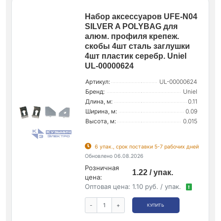
Набор аксессуаров UFE-N04
SILVER A POLYBAG для
алюм. профиля крепеж.
скобы 4шт сталь заглушки
4шт пластик серебр. Uniel
UL-00000624
Артикул:
UL-00000624
Бренд:
Uniel
Длина, м:
0.11
Ширина, м:
0.09
Высота, м:
0.015
6 упак., срок поставки 5-7 рабочих дней
Обновлено 06.08.2026
Розничная
1.22 / упак.
цена:
Оптовая цена:
1.10 руб. / упак.
!
-
+
КУПИТЬ