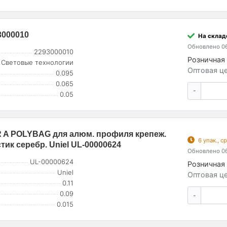
3000010
На складе
Обновлено 06
2293000010
Розничная 
Световые технологии
Оптовая це
0.095
0.065
-
0.05
R A POLYBAG для алюм. профиля крепеж.
6 упак., 
тик серебр. Uniel UL-00000624
Обновлено 06
UL-00000624
Розничная 
Uniel
Оптовая це
0.11
0.09
-
0.015