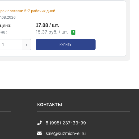
 срок поставки 5-7 рабочих дней
.08.2026
цена:
17.08 / шт.
на:
15.37 руб. / шт.
!
+
КУПИТЬ
КОНТАКТЫ
8 (995) 237-33-99
sale@kuzmich-el.ru