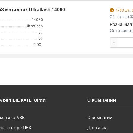
 металлик Ultraflash 14060
1750 шт.,
Обновлено 07
14060
Розничная 
Ultraflash
Оптовая це
0.1
0.1
-
0.001
УЛЯРНЫЕ КАТЕГОРИИ
О КОМПАНИИ
матика ABB
О компании
ль в гофре ПВХ
Доставка