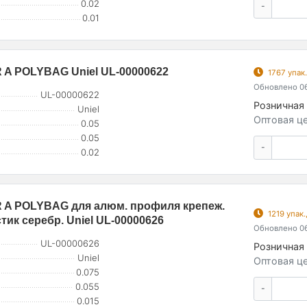
0.02
-
0.01
 A POLYBAG Uniel UL-00000622
1767 упак
Обновлено 06
UL-00000622
Розничная 
Uniel
Оптовая це
0.05
0.05
-
0.02
R A POLYBAG для алюм. профиля крепеж.
1219 упак
тик серебр. Uniel UL-00000626
Обновлено 06
UL-00000626
Розничная 
Uniel
Оптовая це
0.075
0.055
-
0.015