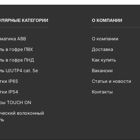
УЛЯРНЫЕ КАТЕГОРИИ
О КОМПАНИИ
матика ABB
О компании
ль в гофре ПВХ
Доставка
ль в гофре ПНД
Как купить
ль U/UTP4 cat. 5e
Вакансии
тки IP65
Статьи и новости
тки IP54
Контакты
ары TOUCH ON
ческий волоконный
ль