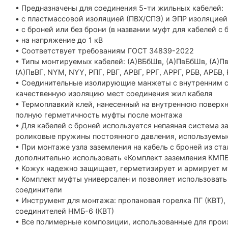
• Предназначены для соединения 5-ти жильных кабелей:
• с пластмассовой изоляцией (ПВХ/СПЭ) и ЭПР изоляцией
• с броней или без брони (в названии муфт для кабелей с 
• на напряжение до 1 кВ
• Соответствует требованиям ГОСТ 34839-2022
• Типы монтируемых кабелей: (А)ВБбШв, (А)ПвБбШв, (А)ПвБ
(А)ПвВГ, NYM, NYY, РПГ, РВГ, АРВГ, РРГ, АРРГ, РБВ, АРБВ,
• Соединительные изолирующие манжеты с внутренним с
качественную изоляцию мест соединения жил кабеля
• Термоплавкий клей, нанесенный на внутреннюю поверх
полную герметичность муфты после монтажа
• Для кабелей с броней используется непаяная система з
роликовые пружины постоянного давления, используемые
• При монтаже узла заземления на кабель с броней из 
дополнительно использовать «Комплект заземления КМП
• Кожух надежно защищает, герметизирует и армирует м
• Комплект муфты универсален и позволяет использовать 
соединители
• Инструмент для монтажа: пропановая горелка ПГ (КВТ),
соединителей НМБ-6 (КВТ)
• Все полимерные композиции, использованные для прои