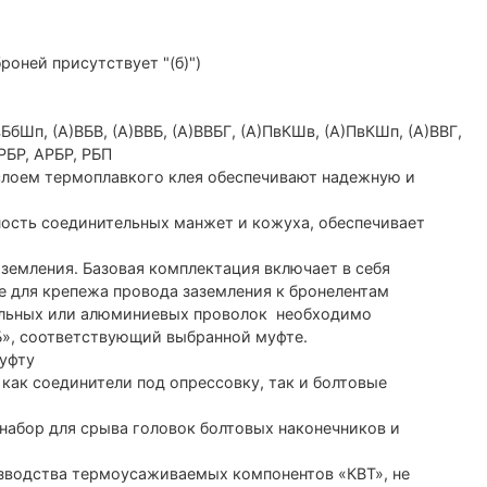
броней присутствует "(б)")
бШп, (А)ВБВ, (А)ВВБ, (А)ВВБГ, (А)ПвКШв, (А)ПвКШп, (А)ВВГ,
 РБР, АРБР, РБП
лоем термоплавкого клея обеспечивают надежную и
ность соединительных манжет и кожуха, обеспечивает
аземления. Базовая комплектация включает в себя
 для крепежа провода заземления к бронелентам
стальных или алюминиевых проволок необходимо
Б», соответствующий выбранной муфте.
уфту
как соединители под опрессовку, так и болтовые
 набор для срыва головок болтовых наконечников и
зводства термоусаживаемых компонентов «КВТ», не