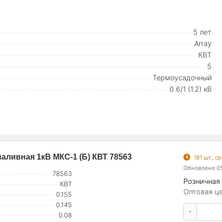
5 лет
Array
КВТ
5
Термоусадочный
0.6/1 (1.2) кВ
аливная 1кВ МКС-1 (Б) КВТ 78563
181 шт., 
Обновлено 05
78563
Розничная 
КВТ
Оптовая це
0.155
0.145
-
0.08