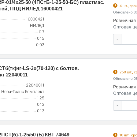
P-01/4x25-50 (4ПСтБ-1-25-50-БС) пластмас.
4 шт., ср
елей; ППД НИЛЕД 16000421
Обновлено 30
16000421
Розничная 
НИЛЕД
Оптовая це
0.7
0.15
-
0.03
б(тк)нг-LS-3х(70-120) с болтов.
250 шт., 
кт 22040011
Обновлено 06
22040011
Розничная 
Нева-Транс Комплект
Оптовая це
1.25
0.13
-
0.13
СТ(б)-1-25/50 (Б) КВТ 74649
10 шт., с