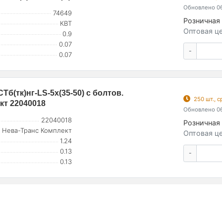
Обновлено 06
74649
Розничная 
КВТ
Оптовая це
0.9
0.07
-
0.07
б(тк)нг-LS-5х(35-50) с болтов.
250 шт., 
кт 22040018
Обновлено 06
22040018
Розничная 
Нева-Транс Комплект
Оптовая це
1.24
0.13
-
0.13