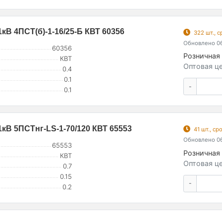
В 4ПСТ(б)-1-16/25-Б КВТ 60356
322 шт., 
Обновлено 06
60356
Розничная 
КВТ
Оптовая це
0.4
0.1
-
0.1
кВ 5ПСТнг-LS-1-70/120 КВТ 65553
41 шт., с
Обновлено 06
65553
Розничная 
КВТ
Оптовая це
0.7
0.15
-
0.2