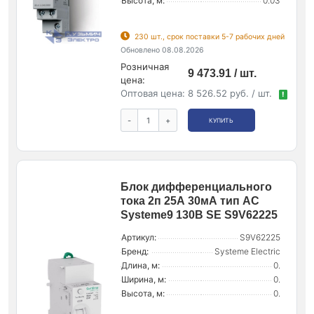
Высота, м:
0.03
230 шт., срок поставки 5-7 рабочих дней
Обновлено 08.08.2026
Розничная
9 473.91 / шт.
цена:
Оптовая цена:
8 526.52 руб. / шт.
!
-
+
КУПИТЬ
Блок дифференциального
тока 2п 25А 30мА тип AC
Systeme9 130В SE S9V62225
Артикул:
S9V62225
Бренд:
Systeme Electric
Длина, м:
0.
Ширина, м:
0.
Высота, м:
0.