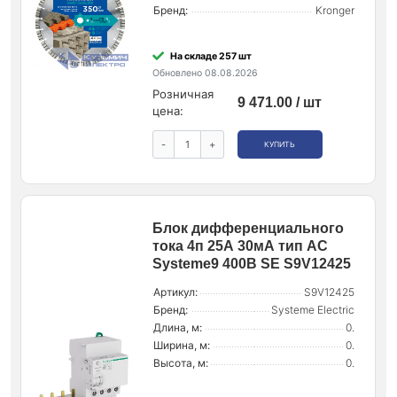
Бренд:
Kronger
На складе 257 шт
Обновлено 08.08.2026
Розничная
9 471.00 / шт
цена:
-
+
КУПИТЬ
Блок дифференциального
тока 4п 25А 30мА тип AC
Systeme9 400В SE S9V12425
Артикул:
S9V12425
Бренд:
Systeme Electric
Длина, м:
0.
Ширина, м:
0.
Высота, м:
0.