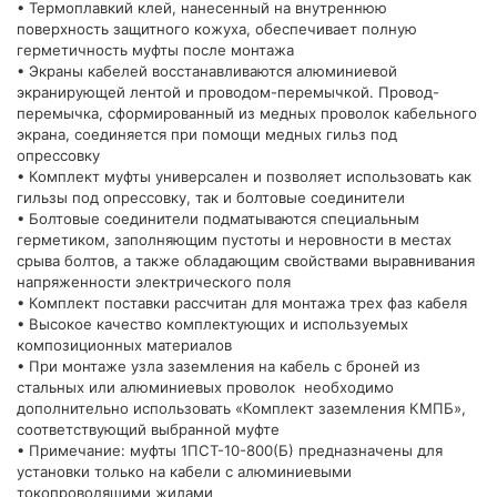
• Термоплавкий клей, нанесенный на внутреннюю
поверхность защитного кожуха, обеспечивает полную
герметичность муфты после монтажа
• Экраны кабелей восстанавливаются алюминиевой
экранирующей лентой и проводом-перемычкой. Провод-
перемычка, сформированный из медных проволок кабельного
экрана, соединяется при помощи медных гильз под
опрессовку
• Комплект муфты универсален и позволяет использовать как
гильзы под опрессовку, так и болтовые соединители
• Болтовые соединители подматываются специальным
герметиком, заполняющим пустоты и неровности в местах
срыва болтов, а также обладающим свойствами выравнивания
напряженности электрического поля
• Комплект поставки рассчитан для монтажа трех фаз кабеля
• Высокое качество комплектующих и используемых
композиционных материалов
• При монтаже узла заземления на кабель с броней из
стальных или алюминиевых проволок необходимо
дополнительно использовать «Комплект заземления КМПБ»,
соответствующий выбранной муфте
• Примечание: муфты 1ПСТ-10-800(Б) предназначены для
установки только на кабели с алюминиевыми
токопроводящими жилами