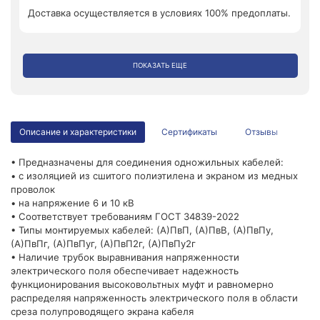
Доставка осуществляется в условиях 100% предоплаты.
ПОКАЗАТЬ ЕЩЕ
Описание и характеристики
Сертификаты
Отзывы
• Предназначены для соединения одножильных кабелей:
• с изоляцией из сшитого полиэтилена и экраном из медных
проволок
• на напряжение 6 и 10 кВ
• Соответствует требованиям ГОСТ 34839-2022
• Типы монтируемых кабелей: (А)ПвП, (А)ПвВ, (А)ПвПу,
(А)ПвПг, (А)ПвПуг, (А)ПвП2г, (А)ПвПу2г
• Наличие трубок выравнивания напряженности
электрического поля обеспечивает надежность
функционирования высоковольтных муфт и равномерно
распределяя напряженность электрического поля в области
среза полупроводящего экрана кабеля